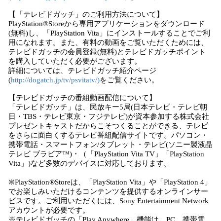
【「テレビドガッチ」のご利用方法について】
PlayStation®Storeから専用アプリケーションをダウンロード
(無料)し、「PlayStation Vita」にインストールすることでご利
用になれます。また、有料の動画をご覧いただくためには、
テレビドガッチの会員登録(無料)とテレビドガッチポイント
を購入していただく必要がございます。
詳細については、テレビドガッチ紹介ページ
(
http://dogatch.jp/tv/psvitatv/)
をご覧ください。
【テレビドガッチの番組動画配信について】
「テレビドガッチ」は、民放キー5局(日本テレビ・テレビ朝
日・TBS・テレビ東京・フジテレビ)が資本参加する株式会社
プレゼントキャストだからこそつくることができる、テレビ
をさらに面白くするテレビ番組配信サイトです。パソコン・
携帯電話・スマートフォン/タブレット・テレビ(ソニー製液晶
テレビ ブラビア™)・（「PlayStation Vita TV」「PlayStation
Vita」)など多数のデバイスに対応しております。
※PlayStation®Storeは、「PlayStation Vita」や「PlayStation 4」
でお楽しみいただけるコンテンツを提供するオンラインサー
ビスです。ご利用いただくには、Sony Entertainment Network
アカウントが必要です。
※テレビドガッチの「Play Anywhere」機能は、PC、携帯電