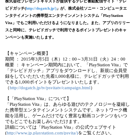
！
株式会社プレゼントキャストが提供するテレビ番組配信サイト「テレ
数
ビドガッチ(
http://dogatch.jp/)
」が、株式会社ソニー・コンピュータエ
を
ンタテイメントの携帯型エンタテインメントシステム「PlayStation
読
Vita」でもご利用いただけるようになりました。また、アプリのリリー
み
スと同時に、テレビドガッチで利用できるポイントプレゼントのキャ
込
ンペーンも実施いたします。
み
中
で
【キャンペーン概要】
す
期間 ： 2015年3月5日（木）12：00～3月31日（火）24：00
概要 ： キャンペーン期間内において、「PlayStation Vita」で
「テレビドガッチ」アプリをダウンロードし、新規に会員登
録をしていただいた先着1,000名様に、テレビドガッチで利用
できる1,000ポイントをプレゼントいたします。
（
http://dogatch.jp/tv/psvitatv/campaign.html
）
【「PlayStation Vita」について】
「PlayStation Vita」は、あらゆる遊びのテクノロジーを凝縮し
た携帯型エンタテインメントシステムです。ネットワーク機
能を活用し、ゲームだけでなく豊富な動画コンテンツをいつ
でもどこでもお楽しみいただけます。
詳細については「PlayStation Vita」の公式ウェブサイト
(
http://www.jp.playstation.com/psvita/)
をご覧ください。