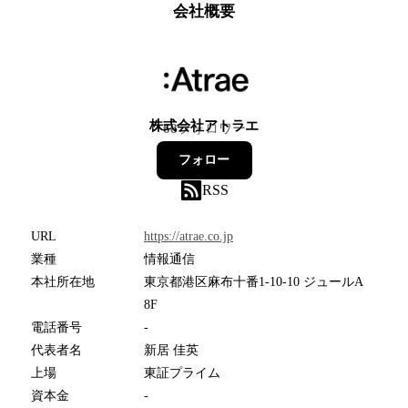
会社概要
株式会社アトラエ
68
フォロワー
フォロー
RSS
URL
https://atrae.co.jp
業種
情報通信
本社所在地
東京都港区麻布十番1-10-10 ジュールA
8F
電話番号
-
代表者名
新居 佳英
上場
東証プライム
資本金
-