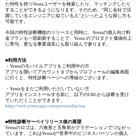
た特性を持つYentaユーザーを検索したり、マッチングしたり
することができるようになります。そのため、”同じ会社で活
躍しているエンジニアに似ている人”といったような探し方も
可能です。
今回の特性診断機能のリリースと同時に、Yentaの個人向け料
金プランも一部刷新することで、Yenta のプロダクト価値向上
に寄与、更なる事業成⻑にも取り組んで参ります。
■利用方法
・Yentaのモバイルアプリをご利用中の方
アプリを開いてアカウントタブからプロフィールの編集画面
に行くと、特性診断ページへの導線がございます。
・Yentaをまだご利用いただいていない方
アプリをインストールする前に、以下のURLから診断を受け
ていただくことができます。
https://web.yenta-app.com/personality/top
■特性診断サーベイリリース後の展望
Yentaのロゴは、六角形と五角形がグラデーションでつながっ
ています。これはYentaが”世界中のビジネスパーソンの個人