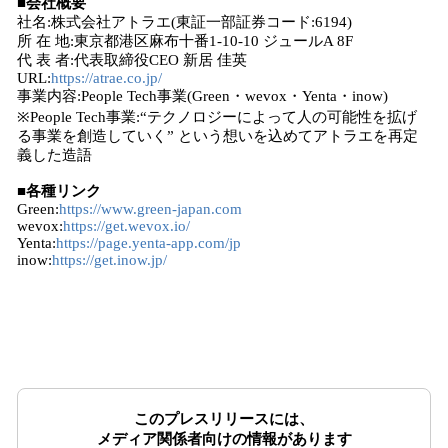
■会社概要
社名:株式会社アトラエ(東証一部証券コード:6194)
所 在 地:東京都港区麻布十番1-10-10 ジュールA 8F
代 表 者:代表取締役CEO 新居 佳英
URL:
https://atrae.co.jp/
事業内容:People Tech事業(Green・wevox・Yenta・inow)
※People Tech事業:“テクノロジーによって人の可能性を拡げ
る事業を創造していく” という想いを込めてアトラエを再定
義した造語
■各種リンク
Green:
https://www.green-japan.com
wevox:
https://get.wevox.io/
Yenta:
https://page.yenta-app.com/jp
inow:
https://get.inow.jp/
このプレスリリースには、
メディア関係者向けの情報があります