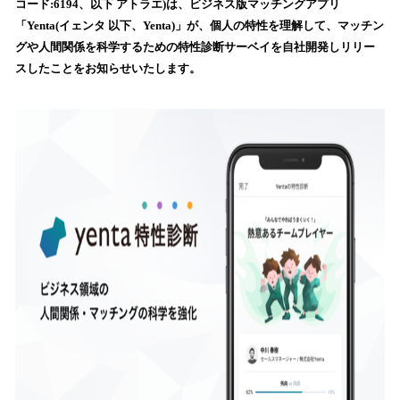
コード:6194、以下 アトラエ)は、ビジネス版マッチングアプリ
読
「Yenta(イェンタ 以下、Yenta)」が、個人の特性を理解して、マッチン
み
グや人間関係を科学するための特性診断サーベイを自社開発しリリー
込
スしたことをお知らせいたします。
み
中
で
す