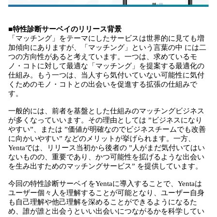
■特性診断サーベイのリリース背景
「マッチング」をテーマにしたサービスは世界的に見ても増
加傾向にありますが、「マッチング」という言葉の中 には二
つの方向性があると考えています。一つは、求めているモ
ノ・コトに対して最適な「マッチング」を提案する最適化の
仕組み。もう一つは、当人すら気付いていない可能性に気付
くためのモノ・コトとの出会いを促進する拡張の仕組みで
す。
一般的には、前者を基盤とした仕組みのマッチングビジネス
が多くなっていいます。その理由としては ”ビジネスになり
やすい”、または ”価値が明確なのでビジネスチームでも改善
に向かいやすい” などのメリットが挙げられます。一方、
Yentaでは、リリース当初から後者の ”人がまだ気付いてはい
ないものの、重要であり、かつ可能性を拡げるような出会い
を生み出すためのマッチングサービス” を提供しています。
今回の特性診断サーベイをYentaに導入することで、Yentaは
ユーザー個々人を理解することが可能となり、ユーザー自身
も自己理解や他己理解を深めることができるようになるた
め、誰が誰と出会うといい出会いにつながるかを科学してい