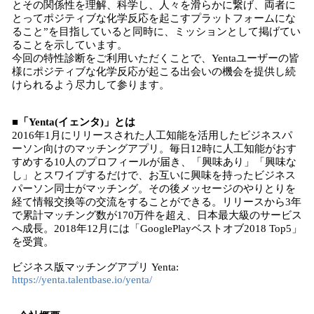
とその関係性を理解、科学し、人々を滑らかに繋げ、両者に
とってポジティブな化学反応を起こすプラットフォームにな
ること”を目指していると同時に、ミッションとして掲げてい
ることを示しています。
今回の特性診断をご利用いただくことで、Yentaユーザーの皆
様にポジティブな化学反応が起こる出会いの機会を提供し続
けられるよう尽力して参ります。
■「Yenta(イェンタ)」とは
2016年1月にリリースされた人工知能を活用したビジネスパ
ーソン向けのマッチングアプリ。毎日12時に人工知能がおす
すめする10人のプロフィールが届き、「興味あり」「興味な
し」とスワイプするだけで、お互いに興味を持ったビジネス
パーソン同士がマッチング。その後メッセージのやりとりを
経て情報交換等の交流をすることができる。リリースから3年
で累計マッチング数が170万件を超え、日本最大級のサービス
へ成⻑。2018年12月には「GooglePlayベストオブ2018 Top5」
を受賞。
ビジネス版マッチングアプリ Yenta:
https://yenta.talentbase.io/yenta/