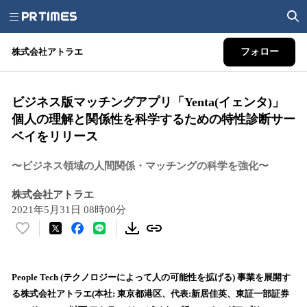
株式会社アトラエ
フォロー
ビジネス版マッチングアプリ「Yenta(イェンタ)」
個人の理解と関係性を科学するための特性診断サー
ベイをリリース
〜ビジネス領域の人間関係・マッチングの科学を強化〜
株式会社アトラエ
2021年5月31日 08時00分
い
い
ね
！
People Tech (テクノロジーによって人の可能性を拡げる) 事業を展開す
数
る株式会社アトラエ(本社: 東京都港区、代表:新居佳英、東証一部証券
を