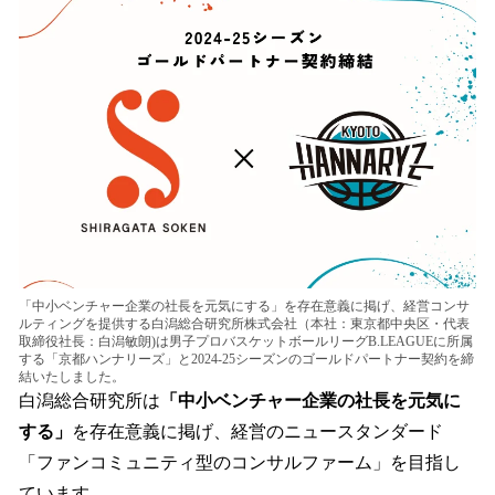
数
を
読
み
込
み
中
で
す
「中小ベンチャー企業の社長を元気にする」を存在意義に掲げ、経営コンサ
ルティングを提供する白潟総合研究所株式会社（本社：東京都中央区・代表
取締役社長：白潟敏朗)は男子プロバスケットボールリーグB.LEAGUEに所属
する「京都ハンナリーズ」と2024-25シーズンのゴールドパートナー契約を締
結いたしました。
白潟総合研究所は
「中小ベンチャー企業の社長を元気に
する」
を存在意義に掲げ、経営のニュースタンダード
「ファンコミュニティ型のコンサルファーム」を目指し
ています。