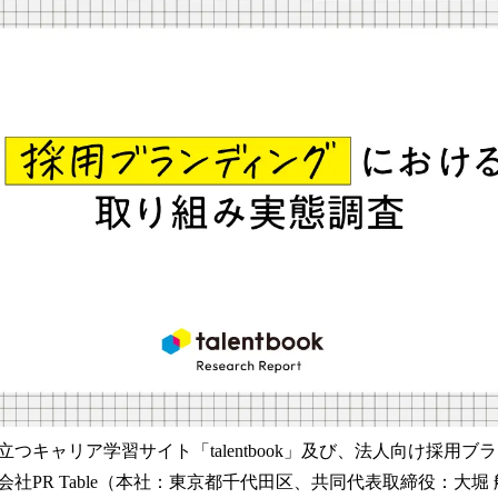
！
数
を
読
み
込
み
中
で
す
つキャリア学習サイト「talentbook」及び、法人向け採用
社PR Table（本社：東京都千代田区、共同代表取締役：大堀 