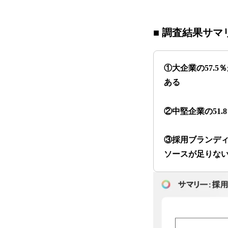
■ 調査結果サマ
①大企業の57.
ある
②中堅企業の51
③採用ブランデ
ソースが足りない