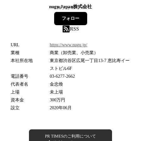
nugu Japan株式会社
16
フォロワー
フォロー
RSS
URL
https://www.nugu.jp/
業種
商業（卸売業、小売業）
本社所在地
東京都渋谷区広尾一丁目13-7 恵比寿イー
ストビル6F
電話番号
03-6277-2662
代表者名
金忠煥
上場
未上場
資本金
300万円
設立
2020年06月
PR TIMESのご利用について