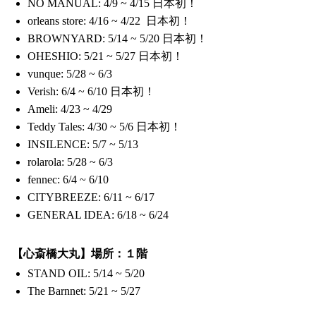
NO MANUAL: 4/9 ~ 4/15 日本初！
orleans store: 4/16 ~ 4/22 日本初！
BROWNYARD: 5/14 ~ 5/20 日本初！
OHESHIO: 5/21 ~ 5/27 日本初！
vunque: 5/28 ~ 6/3
Verish: 6/4 ~ 6/10 日本初！
Ameli: 4/23 ~ 4/29
Teddy Tales: 4/30 ~ 5/6 日本初！
INSILENCE: 5/7 ~ 5/13
rolarola: 5/28 ~ 6/3
fennec: 6/4 ~ 6/10
CITYBREEZE: 6/11 ~ 6/17
GENERAL IDEA: 6/18 ~ 6/24
【心斎橋大丸】場所：１階
STAND OIL: 5/14 ~ 5/20
The Barnnet: 5/21 ~ 5/27