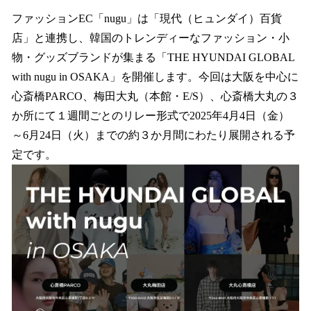
ね
！
ファッションEC「nugu」は「現代（ヒュンダイ）百貨
数
店」と連携し、韓国のトレンディーなファッション・小
を
物・グッズブランドが集まる「THE HYUNDAI GLOBAL
読
み
with nugu in OSAKA」を開催します。今回は大阪を中心に
込
心斎橋PARCO、梅田大丸（本館・E/S）、心斎橋大丸の３
み
か所にて１週間ごとのリレー形式で2025年4月4日（金）
中
で
～6月24日（火）までの約３か月間にわたり展開される予
す
定です。