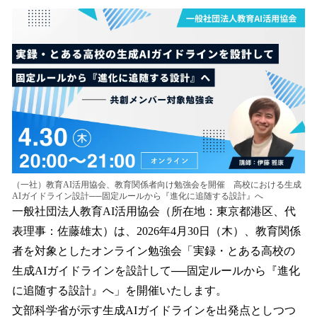
ね
！
数
を
読
み
込
み
中
で
す
（一社）教育AI活用協会、教育関係者向け勉強会を開催 高校における生成
AIガイドライン設計──固定ルールから『進化に追随する設計』へ
一般社団法人教育AI活用協会（所在地：東京都港区、代
表理事：佐藤雄太）は、2026年4月30日（木）、教育関係
者を対象としたオンライン勉強会「実録・とある高校の
生成AIガイドラインを設計して──固定ルールから『進化
に追随する設計』へ」を開催いたします。
文部科学省が示す生成AIガイドラインを出発点としつつ