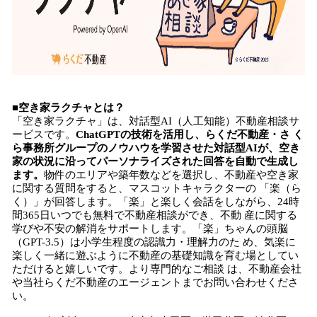
■空き家ラクチャとは？
「空き家ラクチャ」は、対話型AI（人工知能）不動産相談サ
ービスです。
ChatGPTの技術を活用し、らくだ不動産・さ く
ら事務所グループのノウハウを学習させた対話型AIが、空き
家の状況に沿ってパーソナライズされた回答を自動で生成し
ます。
物件のエリアや築年数などを選択し、不動産や空き家
に関する質問をすると、マスコットキャラクターの 「楽（ら
く）」が回答します。「楽」と楽しく会話をしながら、24時
間365日いつでも無料で不動産相談ができ、不動 産に関する
学びや不安の解消をサポートします。「楽」ちゃんの頭脳
（GPT-3.5）は小学生程度の認識力・理解力のた め、気楽に
楽しく一緒に遊ぶように不動産の基礎知識を育む場としてい
ただけると嬉しいです。より専門的なご相談 は、不動産会社
や当社らくだ不動産のエージェントまでお問い合わせくださ
い。