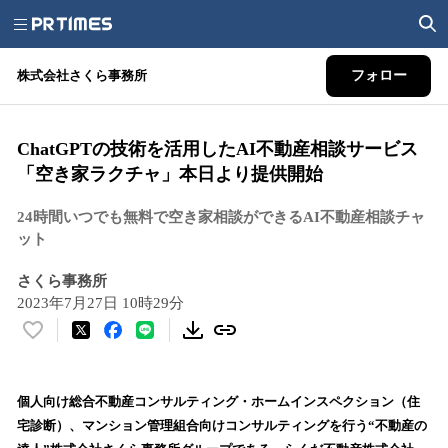
株式会社さくら事務所
フォロー
ChatGPTの技術を活用したAI不動産相談サービス
「空き家ラクチャ」本日より提供開始
24時間いつでも無料で空き家相談ができるAI不動産相談チャ
ット
さくら事務所
2023年7月27日 10時29分
い
い
ね
！
個人向け総合不動産コンサルティング・ホームインスペクション（住
数
宅診断）、マンション管理組合向けコンサルティングを行う“不動産の
を