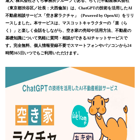
達人”株式会社さくら事務所グループである、らくだ不動産株式会社
読
（東京都渋谷区／社長：大西倫加）は、ChatGPTの技術を活用したAI
み
不動産相談サービス「空き家ラクチャ」（Powered by OpenAI）をリリ
込
ースしました。本サービスは、マスコットキャラクターの「楽（ら
み
く）」と楽しく会話をしながら、空き家の売却や活用方法、不動産の
中
で
基礎知識について気軽に質問・相談ができるAIチャットサービスで
す
す。完全無料、個人情報登録不要でスマートフォンやパソコンから24
時間365日いつでもご利用いただけます。