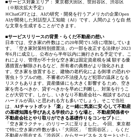
■サービス対象エリア： 東京都大田区、世田谷区、渋谷区
（※順次拡大予定）
※ChatGPTとは、AIの研究・開発を行うアメリカの企業Open
AIが開発した対話型人工知能（AI）です。人間のような自 然
な文章を生成することができます。
■サービスリリースの背景・らくだ不動産の想い
日本では、空き家の件数はこの20年間で1.5倍に増加していま
す。「空き家対策特別措置法」の一部を改正する法律が 2023
年6月に成立し、公布から半年以内に施行される予定です。こ
れにより、管理が不十分な空き家は固定資産税を減 額する優
遇措置が解除されるなど、所有者の責務がより強化されま
す。空き家を放置すると、建物の老朽化による倒壊 の恐れや
害虫トラブルの他、不審者の不法侵入など犯罪の温床となる
リスクもあります。資産価値にも大きく影響する ため、空き
家を売るべきか、貸すべきかを早めに判断し、対策を行うこ
とが大切です。しかし、いきなり不動産会社へ 相談するのは
ハードルが高いと思われる方も多いでしょう。そこで当社
は、
AIチャットボット「楽」と一緒に気楽に安 心して不動産
の基礎知識を学びあえる学校のような場と、不動産関係者や
不動産会社とやり取りができる基礎作りをコンセプト
に、
「空き家ラクチャ」のリリースに至りました。 今回、東京都
で特に空き家の件数が多い「大田区」「世田谷区」、らくだ
不動産が所在する「渋谷区」からサービスを スタートいたし