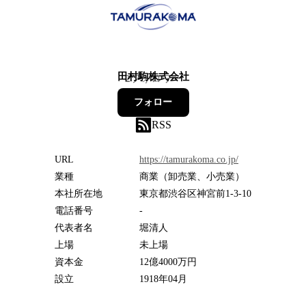
田村駒株式会社
2
フォロワー
フォロー
RSS
URL
https://tamurakoma.co.jp/
業種
商業（卸売業、小売業）
本社所在地
東京都渋谷区神宮前1-3-10
電話番号
-
代表者名
堀清人
上場
未上場
資本金
12億4000万円
設立
1918年04月