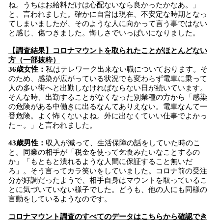
ね。うちはお給料だけは心配ないなら良かったかなあ。」
と、言われました。確かに自営は現在、不安定な時期となっ
てしまいましたが、そのような人に向かって言う事ではない
と感じ、傷つきました。悔しさでいっぱいになりました。
【調査結果】コロナマウントを取られたことがほとんどない
方（一部抜粋）
36歳女性：
私はテレワーク出来ない職についております。そ
のため、感染が広がっている状況でも変わらず電車に乗って
人の多い街へと出勤しなければならない日が続いています。
そんな時、出勤することがなくなった別業種の方から「感染
の危険がある中働きに出るなんてありえない。電車なんて一
番危険。よく怖くないよね。外に出なくていい仕事でよかっ
た～。」と言われました。
43歳男性：
収入が減って、生活保障の話をしていた時のこ
と。同業の相手が「税金を使って乞食みたいなことするの
か」「もともと潰れるような人間に保証すること無いだ
ろ」。そう言ってカラ笑いをしていました。コロナ前の受注
分が好調だったようで、相手自身はマウントを取っているこ
とに気づいていない様子でした。どうも、他の人にも同様の
言動をしているようなのです。
コロナマウント調査のすべてのデータはこちらから確認でき