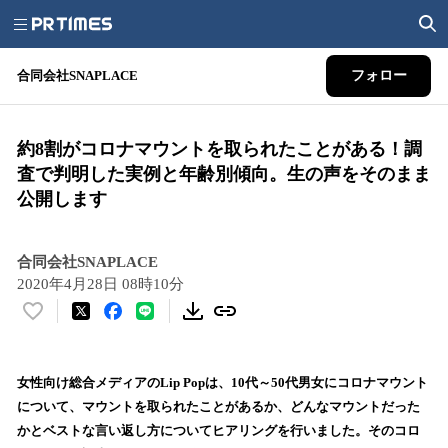
合同会社SNAPLACE
フォロー
約8割がコロナマウントを取られたことがある！調
査で判明した実例と年齢別傾向。生の声をそのまま
公開します
合同会社SNAPLACE
2020年4月28日 08時10分
い
い
ね
！
女性向け総合メディアのLip Popは、10代～50代男女にコロナマウント
数
について、マウントを取られたことがあるか、どんなマウントだった
を
かとベストな言い返し方についてヒアリングを行いました。そのコロ
読