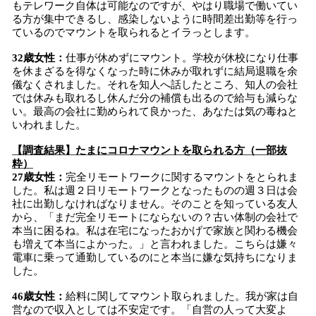
もテレワーク自体は可能なのですが、やはり職場で働いてい
る方が集中できるし、感染しないように時間差出勤等を行っ
ているのでマウントを取られるとイラっとします。
32歳女性：
仕事が休めずにマウント。学校が休校になり仕事
を休まざるを得なくなった時に休みが取れずに結局退職を余
儀なくされました。それを知人へ話したところ、知人の会社
では休みも取れるし休んだ分の補償も出るので給与も減らな
い。最高の会社に勤められて良かった、あなたは気の毒ねと
いわれました。
【調査結果】たまにコロナマウントを取られる方（一部抜
粋）
27歳女性：
完全リモートワークに関するマウントをとられま
した。私は週２日リモートワークとなったものの週３日は会
社に出勤しなければなりません。そのことを知っている友人
から、「まだ完全リモートにならないの？古い体制の会社で
本当に困るね。私は在宅になったおかげで家族と関わる機会
も増えて本当によかった。」と言われました。こちらは嫌々
電車に乗って通勤しているのにと本当に嫌な気持ちになりま
した。
46歳女性：
給料に関してマウント取られました。我が家は自
営なので収入としては不安定です。「自営の人って大変よ