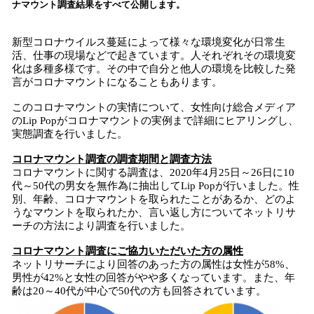
ナマウント調査結果をすべて公開します。
み
込
新型コロナウイルス蔓延によって様々な環境変化が日常生
み
活、仕事の現場などで起きています。人それぞれその環境変
中
化は多種多様です。その中で自分と他人の環境を比較した発
で
言がコロナマウントになることもあります。
す
このコロナマウントの実情について、女性向け総合メディア
のLip Popがコロナマウントの実例まで詳細にヒアリングし、
実態調査を行いました。
コロナマウント調査の調査期間と調査方法
コロナマウントに関する調査は、2020年4月25日～26日に10
代～50代の男女を無作為に抽出してLip Popが行いました。性
別、年齢、コロナマウントを取られたことがあるか、どのよ
うなマウントを取られたか、言い返し方についてネットリサ
ーチの方法により調査を行いました。
コロナマウント調査にご協力いただいた方の属性
ネットリサーチにより回答のあった方の属性は女性が58%、
男性が42%と女性の回答がやや多くなっています。また、年
齢は20～40代が中心で50代の方も回答されています。