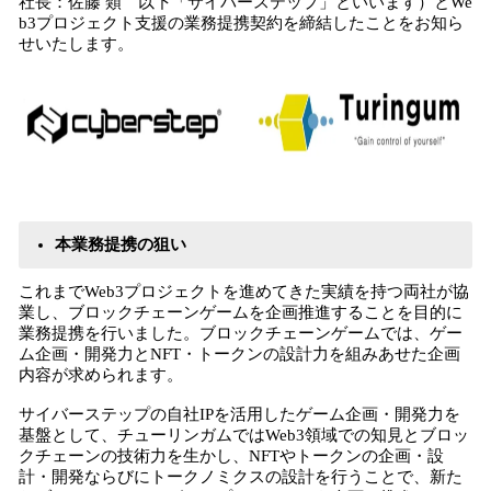
社長：佐藤 類 以下「サイバーステップ」といいます）とWe
込
b3プロジェクト支援の業務提携契約を締結したことをお知ら
み
せいたします。
中
で
す
本業務提携の狙い
これまでWeb3プロジェクトを進めてきた実績を持つ両社が協
業し、ブロックチェーンゲームを企画推進することを目的に
業務提携を行いました。ブロックチェーンゲームでは、ゲー
ム企画・開発力とNFT・トークンの設計力を組みあせた企画
内容が求められます。
サイバーステップの自社IPを活用したゲーム企画・開発力を
基盤として、チューリンガムではWeb3領域での知見とブロッ
クチェーンの技術力を生かし、NFTやトークンの企画・設
計・開発ならびにトークノミクスの設計を行うことで、新た