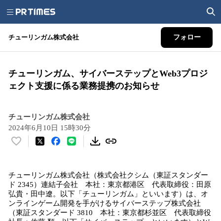
チューリンガム株式会社
フォロー
チューリンガム、サイバーステップとWeb3プロジ
ェクト支援に係る業務提携のお知らせ
チューリンガム株式会社
2024年6月10日 15時30分
い
い
ね
チューリンガム株式会社（株式会社クシム（東証スタンダー
！
ド 2345）連結子会社 本社：東京都港区 代表取締役：田原
数
弘貴・田中遼。以下「チューリンガム」といいます）は、オ
を
ンラインゲーム開発を手がけるサイバーステップ株式会社
読
（東証スタンダード 3810 本社：東京都杉並区 代表取締役
み