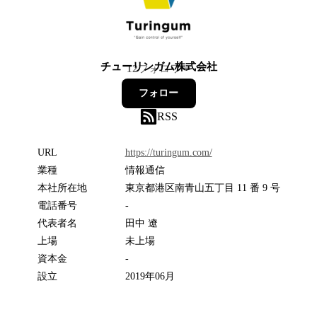
チューリンガム株式会社
12
フォロワー
フォロー
RSS
URL
https://turingum.com/
業種
情報通信
本社所在地
東京都港区南青山五丁目 11 番 9 号
電話番号
-
代表者名
田中 遼
上場
未上場
資本金
-
設立
2019年06月