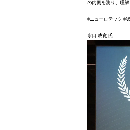
の内側を測り、理解
#ニューロテック #認
水口 成寛 氏