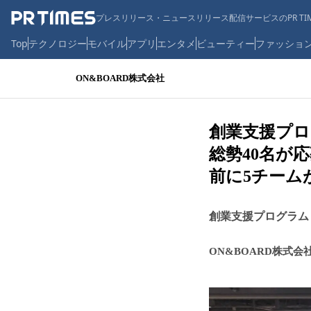
プレスリリース・ニュースリリース配信サービスのPR TIM
Top
テクノロジー
モバイル
アプリ
エンタメ
ビューティー
ファッショ
ON&BOARD株式会社
創業支援プログ
総勢40名が応
前に5チームが
創業支援プログラム・第5
ON&BOARD株式会