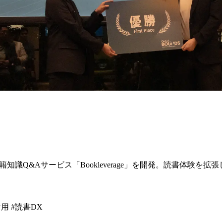
籍知識Q&Aサービス「Bookleverage」を開発。読書体験を
活用 #読書DX