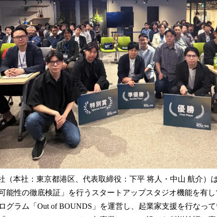
数
を
読
み
込
み
中
で
す
式会社（本社：東京都港区、代表取締役：下平 将人・中山 航介）
可能性の徹底検証」を行うスタートアップスタジオ機能を有し
グラム「Out of BOUNDS」を運営し、起業家支援を行なっ