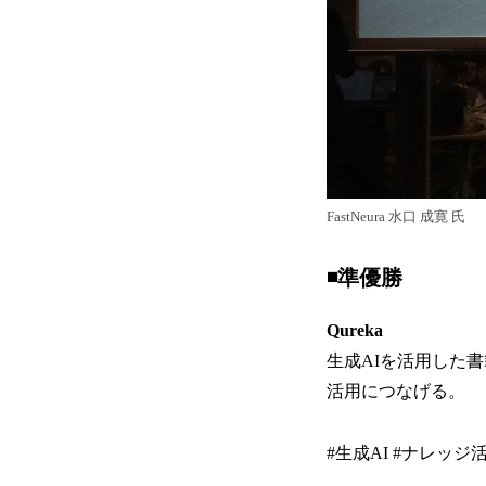
FastNeura 水口 成寛 氏
◾️準優勝
Qureka
生成AIを活用した書
活用につなげる。
#生成AI #ナレッジ