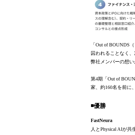
「Out of BO
囚われることなく、
弊社メンバーの想い
第4期「Out of 
家、約160名を前
◾️優勝
FastNeura
人とPhysical 