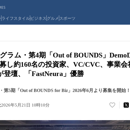
ES
ン
ライフスタイル
ビジネス
グルメ
スポーツ
ラム・第4期「Out of BOUNDS」Demo
募し約160名の投資家、VC/CVC、事業
登壇、「FastNeura」優勝
期「Out of BOUNDS for Biz」2026年6月より募集を開始
社
2026年5月21日 10時10分
い
い
ね
！