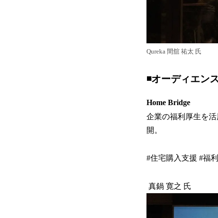
Qureka 間舘 祐太 氏
◾️オーディエン
Home Bridge
企業の福利厚生を活
開。
#住宅購入支援 #福
真鍋 寛之 氏