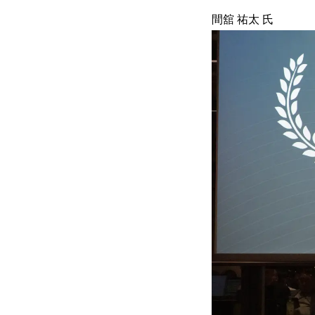
間舘 祐太 氏