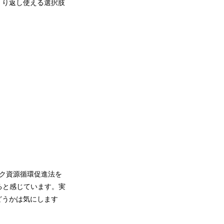
くり返し使える選択肢
ック資源循環促進法を
ると感じています。実
どうかは気にします