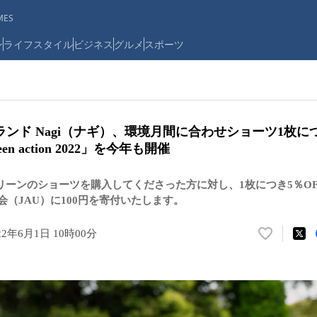
ES
ン
ライフスタイル
ビジネス
グルメ
スポーツ
ンド Nagi（ナギ）、環境月間に合わせショーツ1枚につ
een action 2022」を今年も開催
リーンのショーツを購入してくださった方に対し、1枚につき5％O
会（JAU）に100円を寄付いたします。
22年6月1日 10時00分
い
い
ね
！
数
を