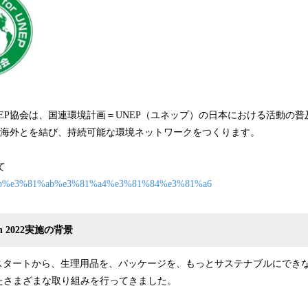
EP協会は、国連環境計画＝UNEP（ユネップ）の日本における活動の
と海外とを結び、持続可能な環境ネットワークをつくります。
て
jp/unep%e3%81%ab%e3%81%a4%e3%81%84%e3%81%a6
tion 2022実施の背景
ドスタートから、生理用品を、パッケージを、もっとサステナブルにでき
たさまざまな取り組みを行ってきました。