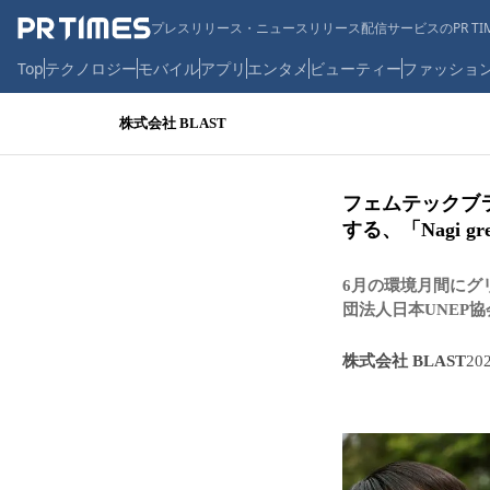
プレスリリース・ニュースリリース配信サービスのPR TIM
Top
テクノロジー
モバイル
アプリ
エンタメ
ビューティー
ファッショ
株式会社 BLAST
フェムテックブラ
する、「Nagi gr
6月の環境月間にグ
団法人日本UNEP協
株式会社 BLAST
20