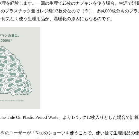
生理を経験します。一回の生理で25枚のナプキンを使う場合、生涯で消
キンのプラスチック量はレジ袋1/3枚分なので（※）、約4,000枚分もの
々何気なく使う生理用品が、温暖化の原因にもなるのです。
ning The Tide On Plastic Period Waste」より1パック12枚入りとした場
90%※のユーザーが「Nagiのショーツを使うことで、使い捨て生理用品