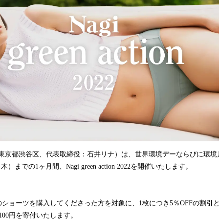
読
み
込
み
中
で
す
 （本社：東京都渋谷区、代表取締役：石井リナ）は、世界環境デーならびに環境
）までの1ヶ月間、Nagi green action 2022を開催いたします。
は
ンのショーツを購入してくださった方を対象に、1枚につき5％OFFの割引
に100円を寄付いたします。