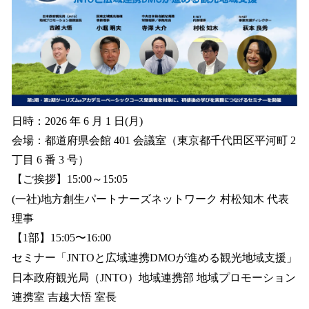
日時：2026 年 6 月 1 日(月)
会場：都道府県会館 401 会議室（東京都千代田区平河町 2
丁目 6 番 3 号）
【ご挨拶】15:00～15:05
(一社)地方創生パートナーズネットワーク 村松知木 代表
理事
【1部】15:05〜16:00
セミナー「JNTOと広域連携DMOが進める観光地域支援」
日本政府観光局（JNTO）地域連携部 地域プロモーション
連携室 吉越大悟 室長