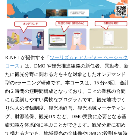
R-NET が提供する「
ツーリズム e アカデミー ベーシック
コース
」は、DMO や観光推進組織の新任者、異動者、新
たに観光分野に関わる方を主な対象としたオンデマンド
型のeラーニング研修です。本コースは、15 分×8回、合計
約 2 時間の短時間構成となっており、日々の業務の合間
にも受講しやすい柔軟なプログラムです。観光地域づく
り法人の登録制度、観光地経営、観光地域マーケティン
グ、財源確保、観光DX など、DMO実務に必要となる基
礎知識を体系的に学ぶことができます。観光分野に初め
て携わる方でも、地域観光の全体像やDMOの役割を短時