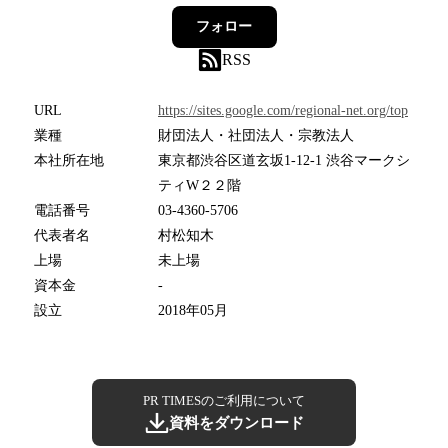
フォロー
RSS
URL
https://sites.google.com/regional-net.org/top
業種
財団法人・社団法人・宗教法人
本社所在地
東京都渋谷区道玄坂1-12-1 渋谷マークシ
ティW２２階
電話番号
03-4360-5706
代表者名
村松知木
上場
未上場
資本金
-
設立
2018年05月
PR TIMESのご利用について
資料をダウンロード