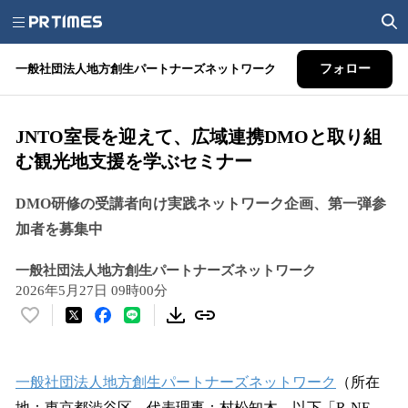
一般社団法人地方創生パートナーズネットワーク
フォロー
JNTO室長を迎えて、広域連携DMOと取り組
む観光地支援を学ぶセミナー
DMO研修の受講者向け実践ネットワーク企画、第一弾参
加者を募集中
一般社団法人地方創生パートナーズネットワーク
2026年5月27日 09時00分
い
い
ね
！
一般社団法人地方創生パートナーズネットワーク
（所在
数
地：東京都渋谷区、代表理事：村松知木、以下「R-NE