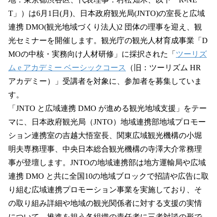
を
T」）は6月1日(月)、日本政府観光局(JNTO)の室長と広域
読
み
連携 DMO(観光地域づくり法人)2 団体の理事を迎え、観
込
光セミナーを開催します。観光庁の観光人材育成事業「D
み
MOの中核・実務向け人材研修」に採択された「
ツーリズ
中
で
ム e アカデミー ベーシックコース
（旧：ツーリズム HR
す
アカデミー）」受講者を対象に、参加者を募集していま
す。
「JNTO と広域連携 DMO が進める観光地域支援」をテー
マに、日本政府観光局（JNTO）地域連携部地域プロモー
ション連携室の吉越大悟室長、関東広域観光機構の小堀
明夫専務理事、中央日本総合観光機構の寺澤大介常務理
事が登壇します。JNTOの地域連携部は地方運輸局や広域
連携 DMO と共に全国10の地域ブロックで招請や広告に取
り組む広域連携プロモーション事業を実施しており、そ
の取り組み詳細や地域の観光関係者に対する支援の実情
について、推進を担う各組織の責任者に三者対談の形で