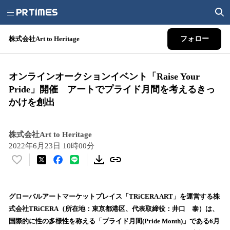
株式会社Art to Heritage
フォロー
オンラインオークションイベント「Raise Your
Pride」開催 アートでプライド月間を考えるきっ
かけを創出
株式会社Art to Heritage
2022年6月23日 10時00分
い
い
ね
！
グローバルアートマーケットプレイス「TRiCERA ART」を運営する株
数
式会社TRiCERA（所在地：東京都港区、代表取締役：井口 泰）は、
を
国際的に性の多様性を称える「プライド月間(Pride Month)」である6月
読