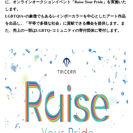
に、オンラインオークションイベント「Raise Your Pride」を実施いた
み
します。
込
LGBTQIA+の象徴でもあるレインボーカラーを中心としたアート作品
み
を出品し、「平等で多様な社会」に貢献できる機会を提供します。ま
中
で
た、売上の一部はLGBTQ+コミュニティの寄付団体に寄付します。
す