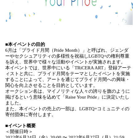
■本
イベント
の目的
6月は「プライド月間（Pride Month）」と呼ばれ、ジェンダ
ーやセクシュアリティの多様性を祝福しLGBTQ+の権利尊重
を訴え、世界中で様々な活動やイベントが実施されます。
本イベントでは、世界中にいる「TRiCERA ART」登録アーテ
ィストと共に、プライド月間をテーマとしたイベントを実施
することによって、アートを通じてプライド月間への興味・
関心を向上させることを目的としています。
オークション名は、マイノリティな人々の誇りを旗のように
掲げるという意味を込めて「Raise Your Pride」に決定いたし
ました。
また、本イベントの売上の一部は、LGBTQ+コミュニティの
寄付団体に寄付します。
■
イベント
概要
＜開催日時＞
2022年6月24日（金）20:00 〜 2022年6月27日（月）21:59