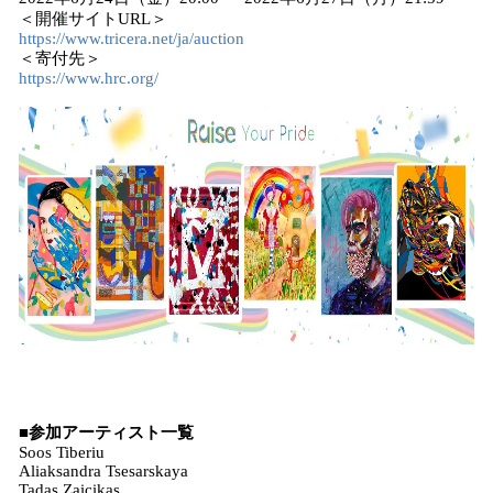
＜開催サイトURL＞
https://www.tricera.net/ja/auction
＜寄付先＞
https://www.hrc.org/
■
参加アーティスト
一覧
Soos Tiberiu
Aliaksandra Tsesarskaya
Tadas Zaicikas