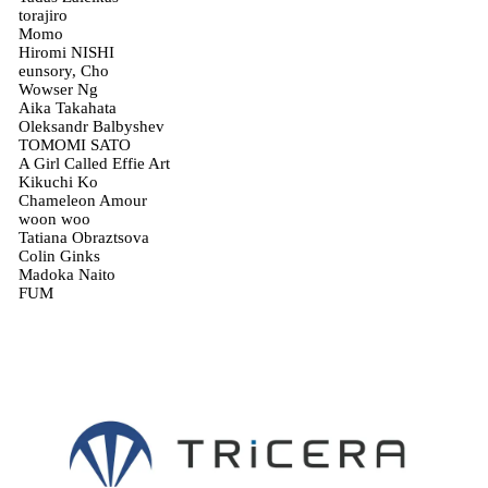
torajiro
Momo
Hiromi NISHI
eunsory, Cho
Wowser Ng
Aika Takahata
Oleksandr Balbyshev
TOMOMI SATO
A Girl Called Effie Art
Kikuchi Ko
Chameleon Amour
woon woo
Tatiana Obraztsova
Colin Ginks
Madoka Naito
FUM