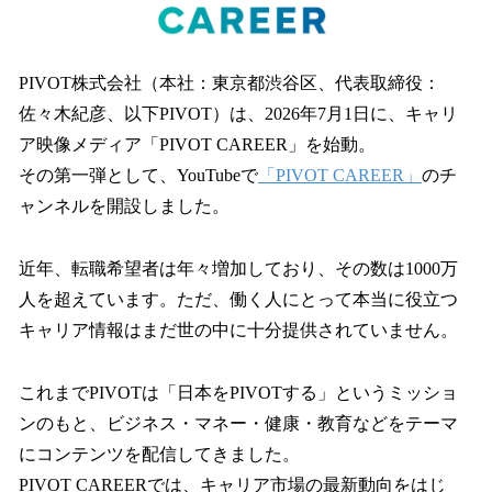
込
み
中
PIVOT株式会社（本社：東京都渋谷区、代表取締役：
で
す
佐々木紀彦、以下PIVOT）は、2026年7月1日に、キャリ
ア映像メディア「PIVOT CAREER」を始動。
その第一弾として、YouTubeで
「PIVOT CAREER」
のチ
ャンネルを開設しました。
近年、転職希望者は年々増加しており、その数は1000万
人を超えています。ただ、働く人にとって本当に役立つ
キャリア情報はまだ世の中に十分提供されていません。
これまでPIVOTは「日本をPIVOTする」というミッショ
ンのもと、ビジネス・マネー・健康・教育などをテーマ
にコンテンツを配信してきました。
PIVOT CAREERでは、キャリア市場の最新動向をはじ