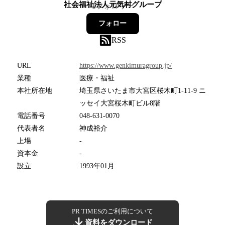
社会福祉法人元気村グループ
1
フォロワー
フォロー
RSS
URL
https://www.genkimuragroup.jp/
業種
医療・福祉
本社所在地
埼玉県さいたま市大宮区桜木町1-11-9 ニ
ッセイ大宮桜木町ビル8階
電話番号
048-631-0070
代表者名
神成裕介
上場
-
資本金
-
設立
1993年01月
PR TIMESのご利用について
資料をダウンロード