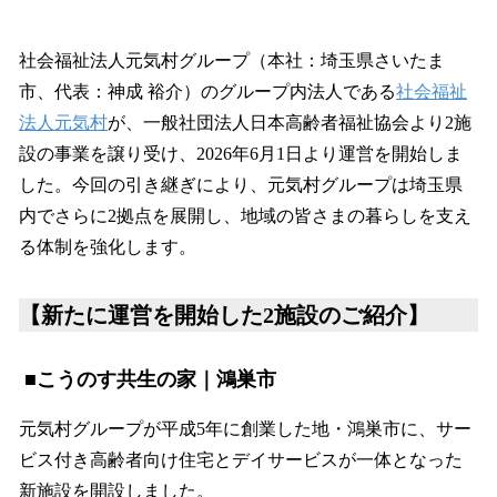
い
ね
！
社会福祉法人元気村グループ（本社：埼玉県さいたま
数
市、代表：神成 裕介）のグループ内法人である
社会福祉
を
法人元気村
が、一般社団法人日本高齢者福祉協会より2施
読
み
設の事業を譲り受け、2026年6月1日より運営を開始しま
込
した。今回の引き継ぎにより、元気村グループは埼玉県
み
内でさらに2拠点を展開し、地域の皆さまの暮らしを支え
中
で
る体制を強化します。
す
【新たに運営を開始した2施設のご紹介】
■こうのす共生の家｜鴻巣市
元気村グループが平成5年に創業した地・鴻巣市に、サー
ビス付き高齢者向け住宅とデイサービスが一体となった
新施設を開設しました。