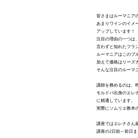
皆さまはルーマニア
あまりワインのイメ
アップしています！
注目の理由の一つは
言わずと知れたフラ
ルーマニアはこのブ
加えて価格はリーズ
そんな注目のルーマ
講師を務めるのは、
モルドバ出身のエレ
に精通しています。
実際にソムリエ教本
講座ではエレナさん
講座の2日前～前日ま