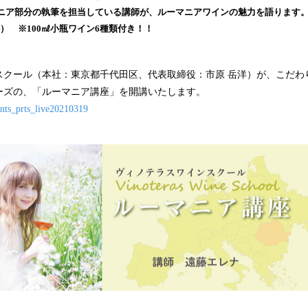
み
ニア部分の執筆を担当している講師が、ルーマニアワインの魅力を語ります
込
込） ※100㎖小瓶ワイン6種類付き！！
み
中
で
スクール（本社：東京都千代田区、代表取締役：市原 岳洋）が、こだわ
す
ーズの、「ルーマニア講座」を開講いたします。
/vnts_prts_live20210319