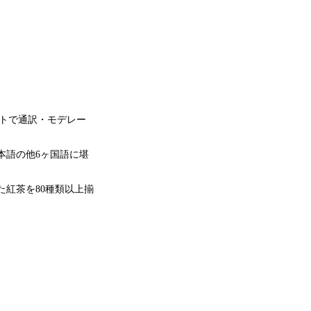
ントで通訳・モデレー
本語の他6ヶ国語に堪
紅茶を80種類以上揃