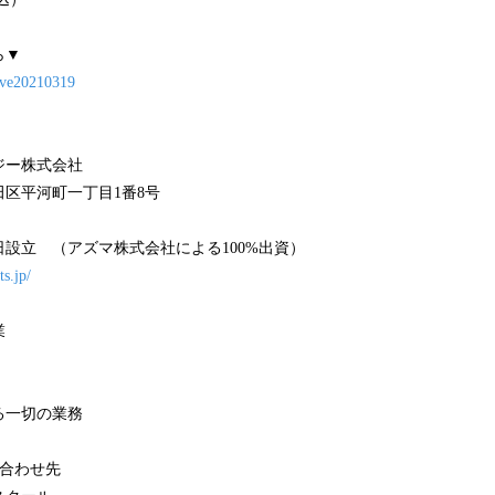
ら▼
_live20210319
ジー株式会社
区平河町一丁目1番8号
27日設立 （アズマ株式会社による100%出資）
ts.jp/
業
る一切の業務
い合わせ先