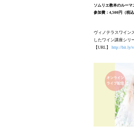
ソムリエ教本のルーマ
参加費：4,500円（税
ヴィノテラスワイン
したワイン講座シリ
【URL】
http://bit.ly