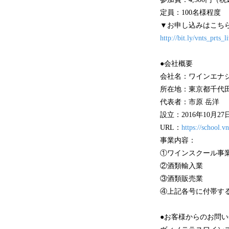
定員：100名様程度
▼お申し込みはこち
http://bit.ly/vnts_prts
●会社概要
会社名：ワインエナ
所在地：東京都千代田
代表者：市原 岳洋
設立：2016年10月
URL：
https://school.vn
事業内容：
①ワインスクール事
②酒類輸入業
③酒類販売業
④上記各号に付帯す
●お客様からのお問