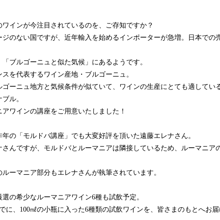
のワインが今注目されているのを、ご存知ですか？
ージのない国ですが、近年輸入を始めるインポーターが急増。日本での
、「ブルゴーニュと似た気候」にあるようです。
ンスを代表するワイン産地・ブルゴーニュ。
ルゴーニュ地方と気候条件が似ていて、ワインの生産にとても適してい
ナブル。
ニアワインの講座をご用意いたしました！
昨年の「モルドバ講座」でも大変好評を頂いた遠藤エレナさん。
ナさんですが、モルドバとルーマニアは隣接しているため、ルーマニア
のルーマニア部分もエレナさんが執筆されています。
厳選の希少なルーマニアワイン6種も試飲予定。
でに、100㎖の小瓶に入った6種類の試飲ワインを、皆さまのもとへお