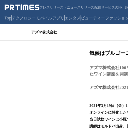
プレスリリース・ニュースリリース配信サービスのPR TIM
Top
テクノロジー
モバイル
アプリ
エンタメ
ビューティー
ファッショ
アズマ株式会社
気候はブルゴー
アズマ株式会社10
たワイン講座を開講
アズマ株式会社
202
2021年3月19日（金
オンラインに特化した
当日試飲ワインは小瓶
講師はモルドバ出身、