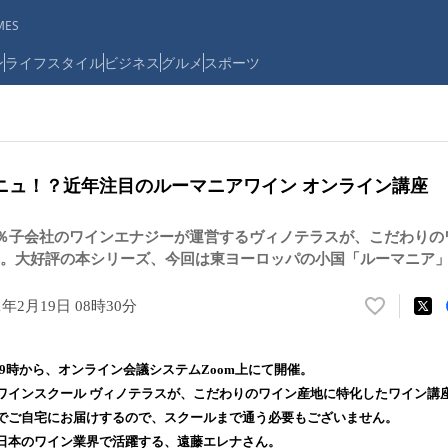
ES
ン
ライフスタイル
ビジネス
グルメ
スポーツ
ニュ！？近年注目のルーマニアワイン オンライン講座
0％子会社のワインエナジーが運営するヴィノテラスが、こだわりの
。大好評の本シリーズ、今回は東ヨーロッパの小国「ルーマニア
1年2月19日 08時30分
い
い
ね
）19時から、オンライン会議システムZoom上にて開催。
！
ワインスクール ヴィノテラスが、こだわりのワイン産地に特化したワイン講
数
でご自宅にお届けするので、スクールまで通う必要もございません。
を
読
日本のワイン業界で活躍する、遠藤エレナさん。