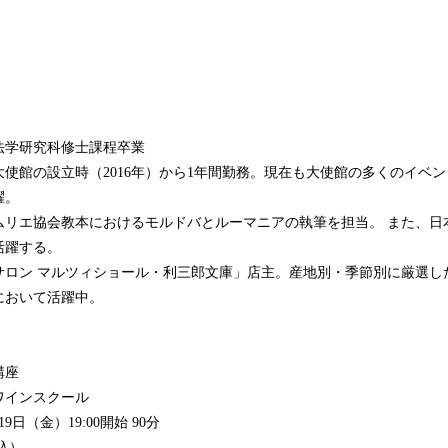
法学研究科修士課程卒業
使館の設立時（2016年）から1年間勤務。現在も大使館の多くのイベ
躍。
ソムリエ協会教本におけるモルドバとルーマニアの執筆を担当。 また、日
活躍する。
サロン マルツィショール・利三郎文庫」店主。産地別・季節別に厳選した
において活躍中。
講座
ワインスクール
9日（金）19:00開始 90分
税込）