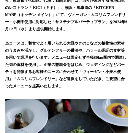
社：東京都千代田区、代表：石関太朗）は、当社が運営する溜池山王
読
のレストラン「 KIGI（キギ）」、横浜・馬車道の「KITCHEN
み
MANE（キッチン メイン）」にて、ヴィーガン・ムスリムフレンドリ
込
ー・小麦不使用に対応した「サステナブルパーティプラン」を2024年6
み
月12日（水）より提供開始します。
中
で
す
当コースは、和食でよく用いられる大豆やきのこなどの植物性の素材
のうまみを活かし、グルテンフリーの醤油や、ハラール認証の食材等
を用いて調理を行います。メニューは固定せず半径80km圏内で調達し
た旬の食材を使用し、企業の懇親会をはじめ、ウェディングなどパー
ティを開催するお客様のニーズに合わせて「ヴィーガン・小麦不使
用」「ムスリムフレンドリー」など選択をしていただき、ご要望に合
ったメニューを提案いたします。