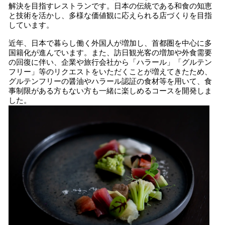
解決を目指すレストランです。日本の伝統である和食の知恵
と技術を活かし、多様な価値観に応えられる店づくりを目指
しています。
近年、日本で暮らし働く外国人が増加し、首都圏を中心に多
国籍化が進んでいます。また、訪日観光客の増加や外食需要
の回復に伴い、企業や旅行会社から「ハラール」「グルテン
フリー」等のリクエストをいただくことが増えてきたため、
グルテンフリーの醤油やハラール認証の食材等を用いて、食
事制限がある方もない方も一緒に楽しめるコースを開発しま
した。