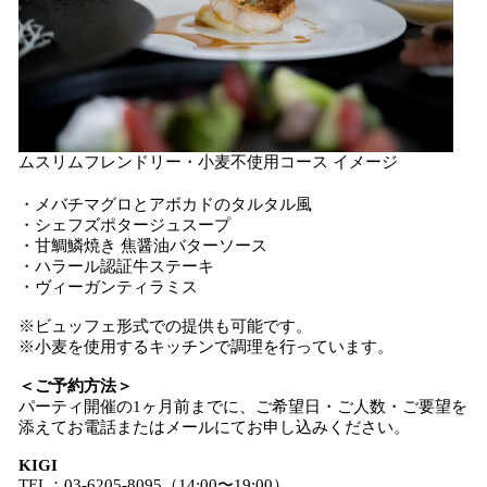
ムスリムフレンドリー・小麦不使用コース イメージ
・メバチマグロとアボカドのタルタル風
・シェフズポタージュスープ
・甘鯛鱗焼き 焦醤油バターソース
・ハラール認証牛ステーキ
・ヴィーガンティラミス
※ビュッフェ形式での提供も可能です。
※小麦を使用するキッチンで調理を行っています。
＜ご予約方法＞
パーティ開催の1ヶ月前までに、ご希望日・ご人数・ご要望を
添えてお電話またはメールにてお申し込みください。
KIGI
TEL：03-6205-8095（14:00〜19:00）