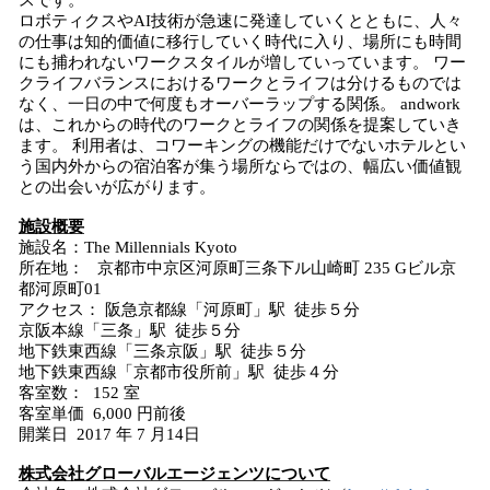
スです。
ロボティクスやAI技術が急速に発達していくとともに、人々
の仕事は知的価値に移行していく時代に入り、場所にも時間
にも捕われないワークスタイルが増していっています。​ ワー
クライフバランスにおけるワークとライフは分けるものでは
なく、一日の中で何度もオーバーラップする関係。 ​andwork
は、これからの時代のワークとライフの関係を提案していき
ます。 利用者は、コワーキングの機能だけでないホテルとい
う国内外からの宿泊客が集う場所ならではの、幅広い価値観
との出会いが広がります。
施設概要
施設名：The Millennials Kyoto
所在地： 京都市中京区河原町三条下ル山崎町 235 Gビル京
都河原町01
アクセス： 阪急京都線「河原町」駅 徒歩５分
京阪本線「三条」駅 徒歩５分
地下鉄東西線「三条京阪」駅 徒歩５分
地下鉄東西線「京都市役所前」駅 徒歩４分
客室数： 152 室
客室単価 6,000 円前後
開業日 2017 年 7 月14日
株式会社グローバルエージェンツについて