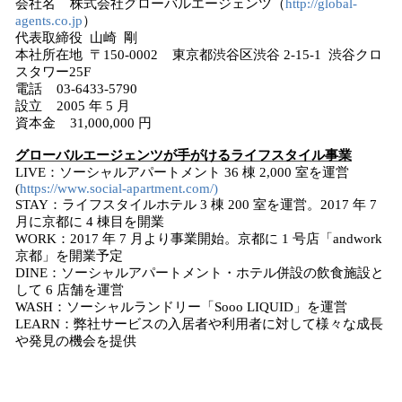
会社名 株式会社グローバルエージェンツ（
http://global-
agents.co.jp
）
代表取締役 山崎 剛
本社所在地 〒150-0002 東京都渋谷区渋谷 2-15-1 渋谷クロ
スタワー25F
電話 03-6433-5790
設立 2005 年 5 月
資本金 31,000,000 円
グローバルエージェンツが手がけるライフスタイル事業
LIVE：ソーシャルアパートメント 36 棟 2,000 室を運営
(
https://www.social-apartment.com/)
STAY：ライフスタイルホテル 3 棟 200 室を運営。2017 年 7
月に京都に 4 棟目を開業
WORK：2017 年 7 月より事業開始。京都に 1 号店「andwork
京都」を開業予定
DINE：ソーシャルアパートメント・ホテル併設の飲食施設と
して 6 店舗を運営
WASH：ソーシャルランドリー「Sooo LIQUID」を運営
LEARN：弊社サービスの入居者や利用者に対して様々な成長
や発見の機会を提供