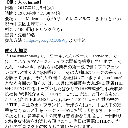
【働く人 volume0】
日程：2017年12月5日(火)
時間：19:00会場 / 19:30 開始
会場：The Millennials 京都(ザ・ミレニアルズ・きょうと) / 京
都市中京区山崎町235
料金：1000円(1ドリンク付き)
定員：先着30名
参加方法：
https://goo.gl/ZLU9Wp
より申込
働く人 概要
「The Millennials」のコワーキングスペース「andwork」で
は、これからのワークとライフの関係を提案しています。 そ
んな「andwork」があらゆる業界の第一線で働くプロフェッ
ショナル“働く人”をお呼びし、 その人独自のワークの在り方
を語って頂き、その人の 働く を紐解いていきます。 volume0
となる今回の“働く人”は、10月に京都藤井大丸2階に新店THE
SHOP KYOTOをオープンしたばかりのTHE株式会社 代表取締
役社長 米津雄介さん。THEは「これこそは」と呼べるもの、
たとえば“THE JEANSといえばLevi’s 501”といった世の中の
「THE」を生み出すブランド。 米津さんには、【世の中の定
番をつくること】をトークテーマにお話し頂きます。トーク
のあとには 参加者同士の簡単な懇親会をご用意し、一日限り
の特別な体験をお楽しみ頂けます。当日は実際にTHEのこだ
わりのプロダクトの数々もご覧いただけます。