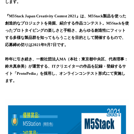
します。
込
み
『M5Stack Japan Creativity Contest 2021』は、M5Stack製品を使った
中
で
創造的なプロジェクトを発掘、紹介する作品コンテスト。M5Stackを使
す
ったプロトタイピングの楽しさと手軽さ、あらゆる創造性にフィット
する多様な製品群を知ってもらうことを目的として開催するもので、
応募締め切りは2021年9月7日です。
昨年に引き続き、一般社団法人MA（本社：東京都中央区、代表理事：
鈴木真奈美）が運営する、ITクリエイターの作品を記録・登録するサ
イト「ProtoPedia」を採用し、オンラインコンテスト形式にて実施し
ます。