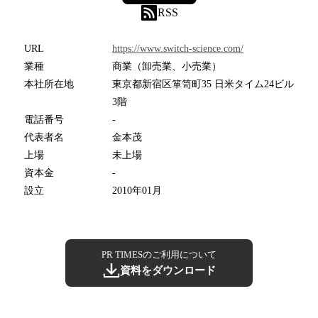
RSS
URL
https://www.switch-science.com/
業種
商業（卸売業、小売業）
本社所在地
東京都新宿区箪笥町35 日米タイム24ビル
3階
電話番号
-
代表者名
金本茂
上場
未上場
資本金
-
設立
2010年01月
PR TIMESのご利用について
資料をダウンロード