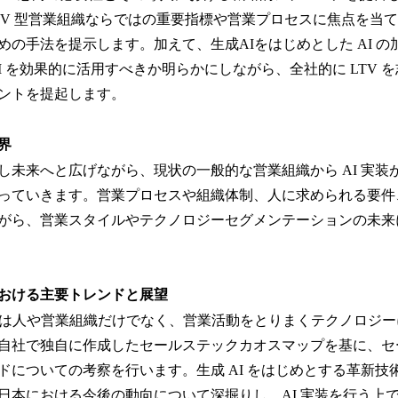
TV 型営業組織ならではの重要指標や営業プロセスに焦点を当
めの手法を提示します。加えて、生成AIをはじめとした AI 
I を効果的に活用すべきか明らかにしながら、全社的に LTV 
ントを提起します。
世界
し未来へと広げながら、現状の一般的な営業組織から AI 実装
っていきます。営業プロセスや組織体制、人に求められる要件
がら、営業スタイルやテクノロジーセグメンテーションの未来
クにおける主要トレンドと展望
化は人や営業組織だけでなく、営業活動をとりまくテクノロジ
自社で独自に作成したセールステックカオスマップを基に、セ
ンドについての考察を行います。生成 AI をはじめとする革新
日本における今後の動向について深掘りし、AI 実装を行う上