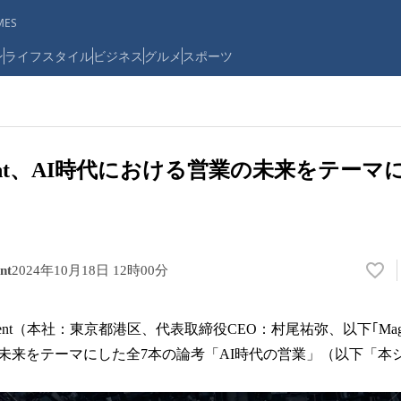
ES
ン
ライフスタイル
ビジネス
グルメ
スポーツ
oment、AI時代における営業の未来をテー
nt
2024年10月18日 12時00分
い
い
ね
ment（本社：東京都港区、代表取締役CEO：村尾祐弥、以下｢Magic 
！
数
未来をテーマにした全7本の論考「AI時代の営業」（以下「本
を
読