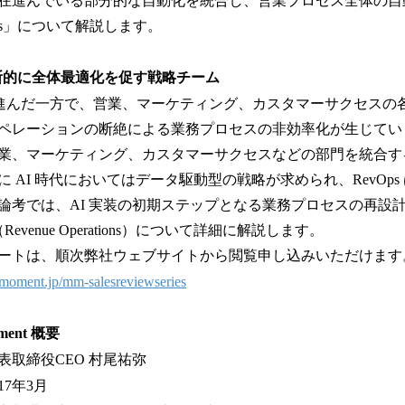
在進んでいる部分的な自動化を統合し、営業プロセス全体の自
IOps」について解説します。
組織横断的に全体最適化を促す戦略チーム
の導入が進んだ一方で、営業、マーケティング、カスタマーサクセス
ペレーションの断絶による業務プロセスの非効率化が生じてい
業、マーケティング、カスタマーサクセスなどの部門を統合する部門
 AI 時代においてはデータ駆動型の戦略が求められ、RevOp
論考では、AI 実装の初期ステップとなる業務プロセスの再設
Revenue Operations）について詳細に解説します。
ートは、順次弊社ウェブサイトから閲覧申し込みいただけます
icmoment.jp/mm-salesreviewseries
ment 概要
締役CEO 村尾祐弥
年3月