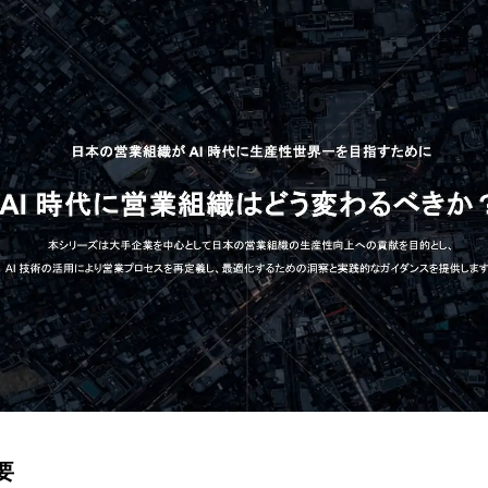
み
込
み
中
で
す
要