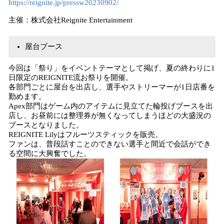
https://reignite.jp/pressw20230902/
主催：株式会社Reignite Entertainment
屋台ブース
今回は「祭り」をイベントテーマとして掲げ、夏の終わりに1
日限定のREIGNITE流お祭りを開催。
各部門ごとに屋台を出店し、選手やストリーマーが1日店番を
勤めます。
Apex部門はゲーム内のアイテムに見立てた輪投げブースを出
店し、お昼前には整理券が無くなってしまうほどの大盛況の
ブースとなりました。
REIGNITE Lilyはフルーツスティックを販売。
ファンは、普段話すことのできない選手と間近で会話ができ
る空間に大興奮でした。