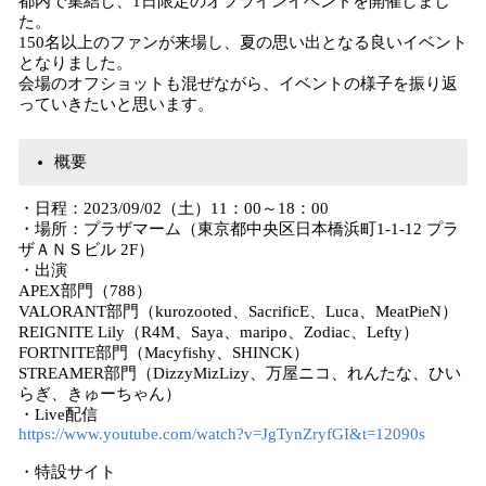
都内で集結し、1日限定のオフラインイベントを開催しまし
た。
150名以上のファンが来場し、夏の思い出となる良いイベント
となりました。
会場のオフショットも混ぜながら、イベントの様子を振り返
っていきたいと思います。
概要
・日程：2023/09/02（土）11：00～18：00
・場所：プラザマーム（東京都中央区日本橋浜町1-1-12 プラ
ザＡＮＳビル 2F）
・出演
APEX部門（788）
VALORANT部門（kurozooted、SacrificE、Luca、MeatPieN）
REIGNITE Lily（R4M、Saya、maripo、Zodiac、Lefty）
FORTNITE部門（Macyfishy、SHINCK）
STREAMER部門（DizzyMizLizy、万屋ニコ、れんたな、ひい
らぎ、きゅーちゃん）
・Live配信
https://www.youtube.com/watch?v=JgTynZryfGI&t=12090s
・特設サイト