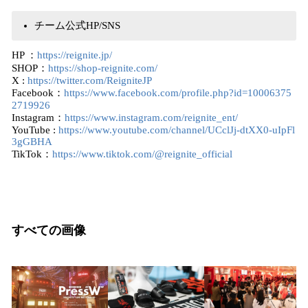
チーム公式HP/SNS
HP ：
https://reignite.jp/
SHOP：
https://shop-reignite.com/
X :
https://twitter.com/ReigniteJP
Facebook：
https://www.facebook.com/profile.php?id=10006375
2719926
Instagram：
https://www.instagram.com/reignite_ent/
YouTube :
https://www.youtube.com/channel/UCclJj-dtXX0-uIpFl
3gGBHA
TikTok：
https://www.tiktok.com/@reignite_official
すべての画像