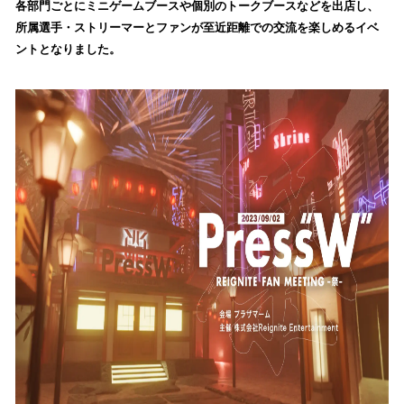
各部門ごとにミニゲームブースや個別のトークブースなどを出店し、
み
所属選手・ストリーマーとファンが至近距離での交流を楽しめるイベ
込
ントとなりました。
み
中
で
す