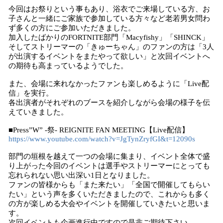
今回はお祭りという事もあり、浴衣でご来場している方、お
子さんと一緒にご家族で参加している方々など老若男女問わ
ず多くの方にご参加いただきました。
加入したばかりのFORTNITE部門「Macyfishy」「SHINCK」
そしてストリーマーの「きゅーちゃん」のファンの方は「3人
が出演するイベントをまたやって欲しい」と次回イベントへ
の期待も高まっているようでした。
また、会場に来れなかったファンも楽しめるように「Live配
信」を実行。
各出演者がそれぞれのブースを紹介しながら会場の様子を伝
えていきました。
■Press”W” -祭- REIGNITE FAN MEETING【Live配信】
https://www.youtube.com/watch?v=JgTynZryfGI&t=12090s
部門の垣根を越えて一つの会場に集まり、イベント全体で盛
り上がった今回のイベントは選手やストリーマーにとっても
忘れられない思い出深い1日となりました。
ファンの皆様からも「また来たい」「全国で開催してもらい
たい」という声を多くいただきましたので、これからも多く
の方が楽しめる大会やイベントを開催していきたいと思いま
す。
次回イベントも企画進行中ですので是非ご期待下さい。