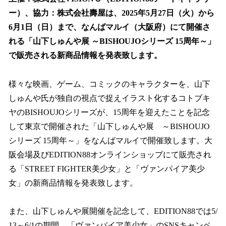
数
ー）、協力：株式会社壽屋は、2025年5月27日（火）から
を
6月1日（日）まで、なんばマルイ（大阪府）にて開催さ
読
み
れる「山下しゅんや展 ～BISHOUJOシリーズ 15周年～」
込
で販売される新商品情報を発表致します。
み
中
で
様々な映画、ゲーム、コミックのキャラクターを、山下
す
しゅんや氏が独自の視点で捉えイラスト化するコトブキ
ヤのBISHOUJOシリーズが、15周年を迎えたことを記念
して東京で開催された「山下しゅんや展 ～BISHOUJO
シリーズ 15周年～」をなんばマルイで開催致します。大
阪会場及びEDITION88オンラインショップにて販売され
る「STREET FIGHTER美少女」と「ヴァンパイア美少
女」の新商品情報を発表致します。
また、山下しゅんや展開催を記念して、EDITION88では5/
13～6/1の期間、「ヴァンパイア美少女」のSNSキャンペ