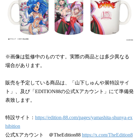
※画像は監修中のものです。実際の商品とは多少異なる
場合があります。
販売を予定している商品は、「山下しゅんや展特設サイ
ト」、及び「EDITION88の公式Xアカウント」にて準備発
表致します。
特設サイト：
https://edition-88.com/pages/yamashita-shunya-ex
hibition
公式Xアカウント ＠TheEdition88
https://x.com/TheEdition8