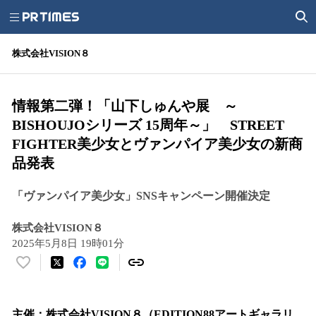
株式会社VISION８
情報第二弾！「山下しゅんや展 ～
BISHOUJOシリーズ 15周年～」 STREET
FIGHTER美少女とヴァンパイア美少女の新商
品発表
「ヴァンパイア美少女」SNSキャンペーン開催決定
株式会社VISION８
2025年5月8日 19時01分
い
い
ね
！
主催：株式会社VISION８（EDITION88アートギャラリ