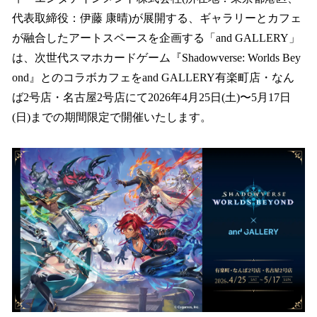
を
代表取締役：伊藤 康晴)が展開する、ギャラリーとカフェ
読
み
が融合したアートスペースを企画する「and GALLERY」
込
は、次世代スマホカードゲーム『Shadowverse: Worlds Bey
み
ond』とのコラボカフェをand GALLERY有楽町店・なん
中
で
ば2号店・名古屋2号店にて2026年4月25日(土)〜5月17日
す
(日)までの期間限定で開催いたします。