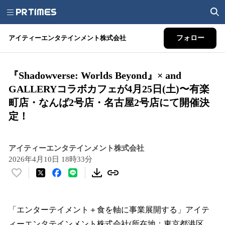
アイティーエンタテインメント株式会社
フォロー
『Shadowverse: Worlds Beyond』× and
GALLERYコラボカフェが4月25日(土)〜有楽
町店・なんば2号店・名古屋2号店にて開催決
定！
アイティーエンタテインメント株式会社
2026年4月10日 18時33分
い
い
ね
！
「エンターテイメント＋食を軸に事業展開する」アイテ
数
ィーエンタテインメント株式会社(所在地：東京都港区、