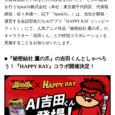
数
を行うSpiralAI株式会社（本社：東京都千代田区、代表取
を
締役：佐々木雄一、以下「SpiralAI」）は、当社が開発・
読
み
運営する会話型友だちAIアプリ『HAPPY RAT（ハッピー
込
ラット）』にて、人気アニメ作品『秘密結社 鷹の爪』の
み
キャラクター「吉田くん」との特別コラボレーションを
中
で
実施することをお知らせいたします。
す
■『秘密結社 鷹の爪』の吉田くんとしゃべろ
う！『HAPPY RAT』コラボ開催決定！