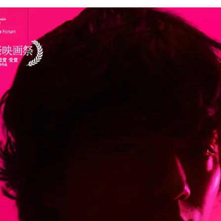
み
込
み
中
で
す