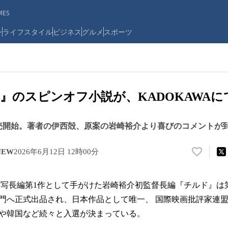
ES
ン
ライフスタイル
ビジネス
グルメ
スポーツ
』のスピンオフ小説が、KADOKAWAに
発売開始。著者の伊西殻、原案の岩崎裕介より喜びのコメントが
NEW
2026年6月12日 12時00分
い
い
ね
Wが実写長編第1作として手がけた岩崎裕介初監督長編『チルド』は
！
数
へ正式出品され、日本作品として唯一、 国際映画批評家連盟（F
を
や韓国など続々と入選が決まっている。
読