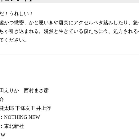
だ！うれしい！
謐かつ緻密、かと思いきや唐突にアクセルベタ踏みしたり、急
ちゃ引き込まれる。漫然と生きている僕たちに今、処方される
てください。
田えりか 西村まさ彦
介
健太郎 下條友里 井上淳
OTHING NEW
：東北新社
EW