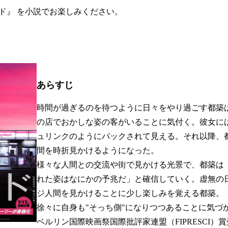
ド』 を小説でお楽しみください。
あらすじ
時間が過ぎるのを待つように日々をやり過ごす都築
の店でおかしな姿の客がいることに気付く。彼女に
ュリンクのようにパックされて見える。それ以降、
間を時折見かけるようになった。
様々な人間との交流や街で見かける光景で、都築は
れた姿はなにかの予兆だ」と確信していく。虚無の
ジ人間を見かけることに少し楽しみを覚える都築。
徐々に自身も"そっち側"になりつつあることに気づ
ベルリン国際映画祭国際批評家連盟（FIPRESCI）