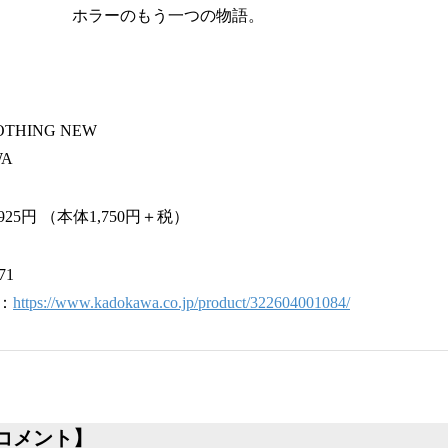
ホラーのもう一つの物語。
HING NEW
A
25円 （本体1,750円＋税）
71
：
https://www.kadokawa.co.jp/product/322604001084/
コメント】