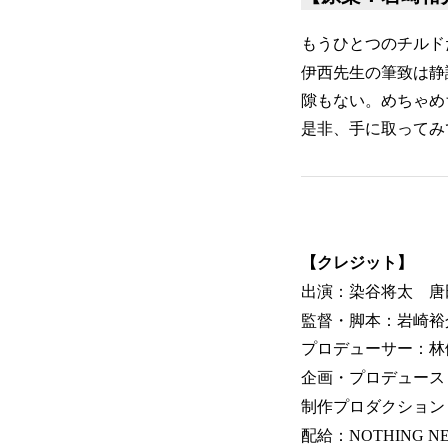
もうひとつのチルド
伊西先生の筆致は静
隙もない。めちゃめ
是非、手に取ってみ
【クレジット】
出演：染谷将太 唐
監督・脚本：岩崎裕
プロデューサー：林
企画・プロデュース：N
制作プロダクション
配給：NOTHING N