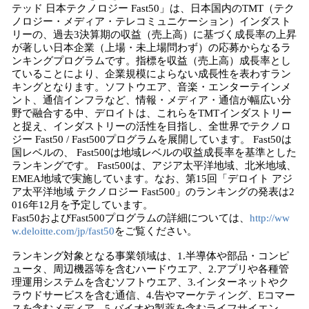
テッド 日本テクノロジー Fast50」は、日本国内のTMT（テク
ノロジー・メディア・テレコミュニケーション）インダスト
リーの、過去3決算期の収益（売上高）に基づく成長率の上昇
が著しい日本企業（上場・未上場問わず）の応募からなるラ
ンキングプログラムです。指標を収益（売上高）成長率とし
ていることにより、企業規模によらない成長性を表わすラン
キングとなります。ソフトウエア、音楽・エンターテインメ
ント、通信インフラなど、情報・メディア・通信が幅広い分
野で融合する中、デロイトは、これらをTMTインダストリー
と捉え、インダストリーの活性を目指し、全世界でテクノロ
ジー Fast50 / Fast500プログラムを展開しています。 Fast50は
国レベルの、 Fast500は地域レベルの収益成長率を基準とした
ランキングです。 Fast500は、アジア太平洋地域、北米地域、
EMEA地域で実施しています。なお、第15回「デロイト アジ
ア太平洋地域 テクノロジー Fast500」のランキングの発表は2
016年12月を予定しています。
Fast50およびFast500プログラムの詳細については、
http://ww
w.deloitte.com/jp/fast50
をご覧ください。
ランキング対象となる事業領域は、1.半導体や部品・コンピ
ュータ、周辺機器等を含むハードウエア、2.アプリや各種管
理運用システムを含むソフトウエア、3.インターネットやク
ラウドサービスを含む通信、4.告やマーケティング、Eコマー
スを含むメディア、5.バイオや製薬を含むライフサイエン