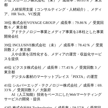
37位 スローガン株式会社 （未） ／ 成長率：80.03％ ／ 東京
都
人材採用支援（コンサルティング・人材紹介）、メディ
ア、HR Tech、VC投資
38位 株式会社VOYAGE GROUP ／ 成長率：79.86％ ／ 受賞回
数 6 ／ 東京都
アドテクノロジー事業とメディア事業を2本柱とした事業
開発会社
39位 INCLUSIVE株式会社 （未） ／ 成長率：78.42％ ／ 受賞
回数 2 ／ 東京都
人や企業を活性化する、メディアの運営・収益化サービ
スを提供
40位 ピクスタ株式会社 ／ 成長率：77.45％ ／ 受賞回数 3 ／
東京都
デジタル素材のマーケットプレイス「PIXTA」の運営
41位 シルバーエッグ・テクノロジー株式会社 ／ 成長率：69.
33％ ／ 受賞回数 3 ／ 大阪府
AI（人工知能）技術をベースにしたWebマーケティング
サービスの開発・提供
42位 株式会社RS Technologies ／ 成長率：59.57％ ／ 受賞回