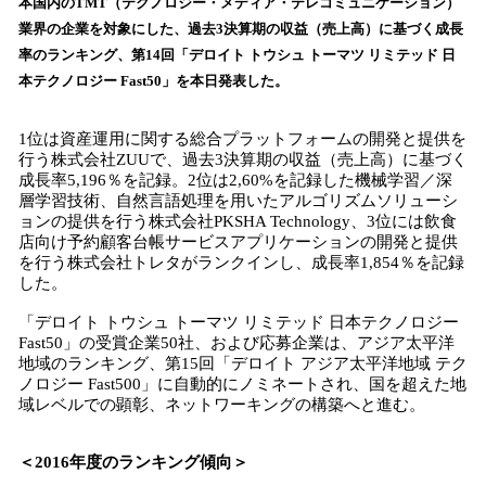
数
本国内のTMT（テクノロジー・メディア・テレコミュニケーション）
を
業界の企業を対象にした、過去3決算期の収益（売上高）に基づく成長
読
率のランキング、第14回「デロイト トウシュ トーマツ リミテッド 日
み
本テクノロジー Fast50」を本日発表した。
込
み
中
1位は資産運用に関する総合プラットフォームの開発と提供を
で
行う株式会社ZUUで、過去3決算期の収益（売上高）に基づく
成長率5,196％を記録。2位は2,60%を記録した機械学習／深
す
層学習技術、自然言語処理を用いたアルゴリズムソリューシ
ョンの提供を行う株式会社PKSHA Technology、3位には飲食
店向け予約顧客台帳サービスアプリケーションの開発と提供
を行う株式会社トレタがランクインし、成長率1,854％を記録
した。
「デロイト トウシュ トーマツ リミテッド 日本テクノロジー
Fast50」の受賞企業50社、および応募企業は、アジア太平洋
地域のランキング、第15回「デロイト アジア太平洋地域 テク
ノロジー Fast500」に自動的にノミネートされ、国を超えた地
域レベルでの顕彰、ネットワーキングの構築へと進む。
＜2016年度のランキング傾向＞