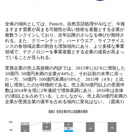
全体の傾向としては、Fintech、自然言語処理やAIなど、今後
ますます需要が高まる可能性が高い技術を基盤とする企業が
複数ランクインしており、次年以降のさらなる伸びが期待さ
れる。また、クリーンテック、ハードウエア、ライフサイエ
ンスの各領域企業の割合も増加傾向にあり、より多様な事業
領域で、テクノロジーを事業基盤とする企業の成長が高まっ
ていることが見られる。
受賞企業の売上高規模の内訳では、2015年に62％に増加した
10億円- 50億円未満の企業が44%と、それ以前の水準に戻っ
た一方、50億円- 100億円未満が18%と、2015年（4％）と比
較し増加したのが特徴的である。売上高50億円以上の受賞件
数は2014年を境に2年連続で増加基調にあり、2016年は全体
の3割以上を占めている。しかしながら、売上高50億円未満の
企業が受賞企業の過半を占める傾向に変化はない。（図表3）