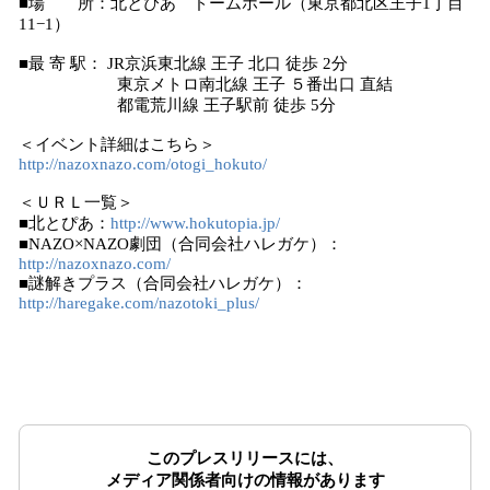
■場 所：北とぴあ ドームホール（東京都北区王子1丁目
11−1）
■最 寄 駅： JR京浜東北線 王子 北口 徒歩 2分
東京メトロ南北線 王子 ５番出口 直結
都電荒川線 王子駅前 徒歩 5分
＜イベント詳細はこちら＞
http://nazoxnazo.com/otogi_hokuto/
＜ＵＲＬ一覧＞
■北とぴあ：
http://www.hokutopia.jp/
■NAZO×NAZO劇団（合同会社ハレガケ）：
http://nazoxnazo.com/
■謎解きプラス（合同会社ハレガケ）：
http://haregake.com/nazotoki_plus/
このプレスリリースには、
メディア関係者向けの情報があります