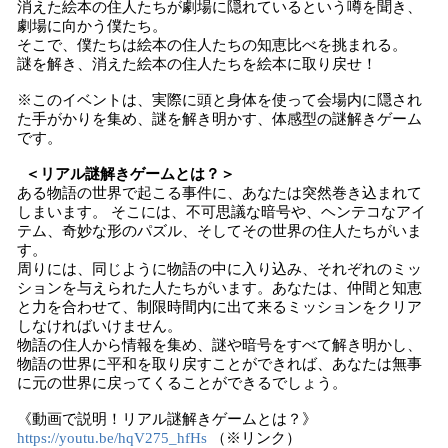
消えた絵本の住人たちが劇場に隠れているという噂を聞き、
劇場に向かう僕たち。
そこで、僕たちは絵本の住人たちの知恵比べを挑まれる。
謎を解き、消えた絵本の住人たちを絵本に取り戻せ！
※このイベントは、実際に頭と身体を使って会場内に隠され
た手がかりを集め、謎を解き明かす、体感型の謎解きゲーム
です。
＜リアル謎解きゲームとは？＞
ある物語の世界で起こる事件に、あなたは突然巻き込まれて
しまいます。 そこには、不可思議な暗号や、ヘンテコなアイ
テム、奇妙な形のパズル、そしてその世界の住人たちがいま
す。
周りには、同じように物語の中に入り込み、それぞれのミッ
ションを与えられた人たちがいます。あなたは、仲間と知恵
と力を合わせて、制限時間内に出て来るミッションをクリア
しなければいけません。
物語の住人から情報を集め、謎や暗号をすべて解き明かし、
物語の世界に平和を取り戻すことができれば、あなたは無事
に元の世界に戻ってくることができるでしょう。
《動画で説明！リアル謎解きゲームとは？》
https://youtu.be/hqV275_hfHs
（※リンク）