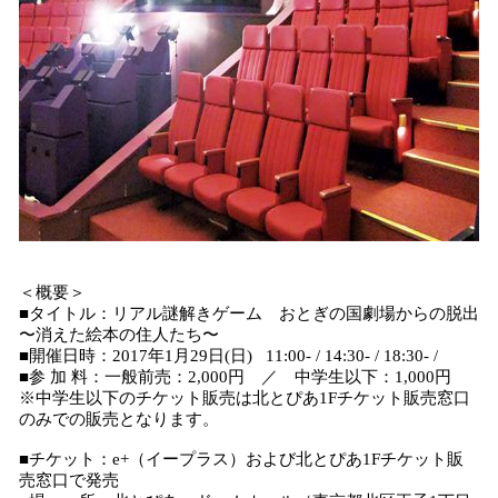
＜概要＞
■タイトル：リアル謎解きゲーム おとぎの国劇場からの脱出
〜消えた絵本の住人たち〜
■開催日時：2017年1月29日(日) 11:00- / 14:30- / 18:30- /
■参 加 料：一般前売：2,000円 ／ 中学生以下：1,000円
※中学生以下のチケット販売は北とぴあ1Fチケット販売窓口
のみでの販売となります。
■チケット：e+（イープラス）および北とぴあ1Fチケット販
売窓口で発売