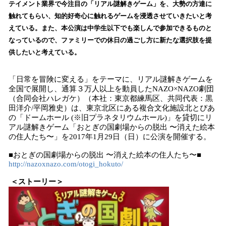
を
テイメント業界で今注目の「リアル謎解きゲーム」を、大勢の方達に
読
触れてもらい、知的好奇心に触れるゲームを浸透させていきたいと考
み
えている。また、本公演は中学生以下でも楽しんで参加できるものと
込
なっているので、ファミリーでの休日の過ごし方に新たな選択肢を提
み
供したいと考えている。
中
で
す
「日常を冒険に変える」をテーマに、リアル謎解きゲームを
全国で展開し、通算３万人以上を動員したNAZO×NAZO劇団
（合同会社ハレガケ）（本社：東京都練馬区、共同代表：黒
田洋介/平岡雅史）は、東京北区にある複合文化施設北とぴあ
の「ドームホール (※旧プラネタリウムホール)」を貸切にリ
アル謎解きゲーム「おとぎの国劇場からの脱出 〜消えた絵本
の住人たち〜」を2017年1月29日（日）に公演を開催する。
■おとぎの国劇場からの脱出 〜消えた絵本の住人たち〜■
http://nazoxnazo.com/otogi_hokuto/
＜ストーリー＞