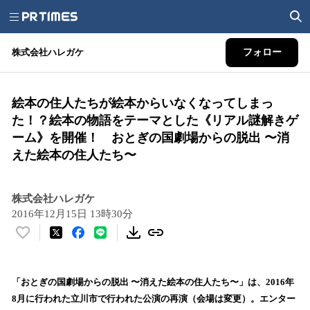
株式会社ハレガケ
フォロー
絵本の住人たちが絵本からいなくなってしまっ
た！？絵本の物語をテーマとした《リアル謎解きゲ
ーム》を開催！ おとぎの国劇場からの脱出 〜消
えた絵本の住人たち〜
株式会社ハレガケ
2016年12月15日 13時30分
い
い
ね
！
「おとぎの国劇場からの脱出 〜消えた絵本の住人たち〜」は、2016年
数
8月に行われた立川市で行われた公演の再演（会場は変更）。エンター