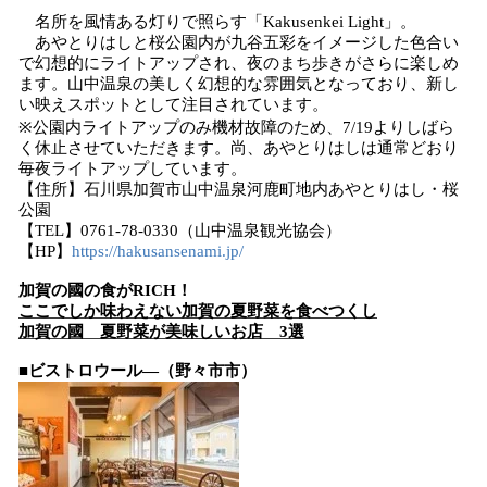
名所を風情ある灯りで照らす「Kakusenkei Light」。
あやとりはしと桜公園内が九谷五彩をイメージした色合い
で幻想的にライトアップされ、夜のまち歩きがさらに楽しめ
ます。山中温泉の美しく幻想的な雰囲気となっており、新し
い映えスポットとして注目されています。
※公園内ライトアップのみ機材故障のため、7/19よりしばら
く休止させていただきます。尚、あやとりはしは通常どおり
毎夜ライトアップしています。
【住所】石川県加賀市山中温泉河鹿町地内あやとりはし・桜
公園
【TEL】0761-78-0330（山中温泉観光協会）
【HP】
https://hakusansenami.jp/
加賀の國の食がRICH！
ここでしか味わえない加賀の夏野菜を食べつくし
加賀の國 夏野菜が美味しいお店 3選
■ビストロウール―（野々市市）