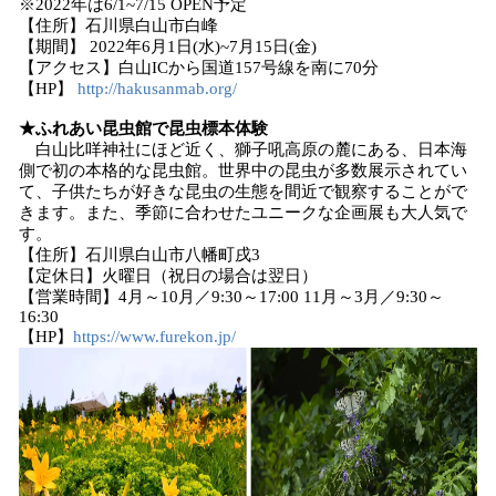
※2022年は6/1~7/15 OPEN予定
【住所】石川県白山市白峰
【期間】 2022年6月1日(水)~7月15日(金)
【アクセス】白山ICから国道157号線を南に70分
【HP】
http://hakusanmab.org/
★ふれあい昆虫館で昆虫標本体験
白山比咩神社にほど近く、獅子吼高原の麓にある、日本海
側で初の本格的な昆虫館。世界中の昆虫が多数展示されてい
て、子供たちが好きな昆虫の生態を間近で観察することがで
きます。また、季節に合わせたユニークな企画展も大人気で
す。
【住所】石川県白山市八幡町戌3
【定休日】火曜日（祝日の場合は翌日）
【営業時間】4月～10月／9:30～17:00 11月～3月／9:30～
16:30
【HP】
https://www.furekon.jp/