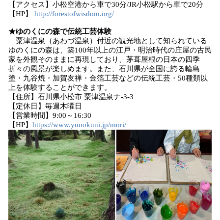
【アクセス】小松空港から車で30分/JR小松駅から車で20分
【HP】
http://forestofwisdom.org/
★ゆのくにの森で伝統工芸体験
粟津温泉（あわづ温泉）付近の観光地として知られている
ゆのくにの森は、築100年以上の江戸・明治時代の庄屋の古民
家を外観そのままに再現しており、茅葺屋根の日本の四季
折々の風景が楽しめます。また、石川県が全国に誇る輪島
塗・九谷焼・加賀友禅・金箔工芸などの伝統工芸・50種類以
上を体験することができます。
【住所】石川県小松市 粟津温泉ナ-3-3
【定休日】毎週木曜日
【営業時間】9:00～16:30
【HP】
https://www.yunokuni.jp/mori/