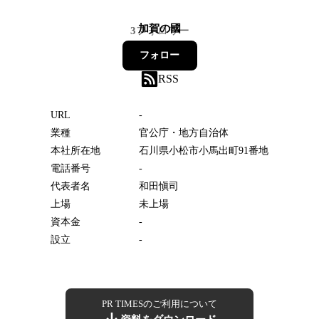
加賀の國
3
フォロワー
フォロー
RSS
URL
-
業種
官公庁・地方自治体
本社所在地
石川県小松市小馬出町91番地
電話番号
-
代表者名
和田愼司
上場
未上場
資本金
-
設立
-
PR TIMESのご利用について