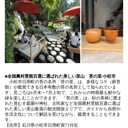
■全国農村景観百選に選ばれた美しい里山 苔の里/小松市
小松市日用町の苔の名所「苔の里」は、多様なコケ（蘚苔
類）が鑑賞できる日本有数の苔の名所として知られていま
す。見ごろは6月末～7月上旬で、これからの時期最も鮮やな
緑を楽しむことができます。 「苔の里」は、杉の美林に囲ま
れた苔むす庭園や神社、古民家など全国農村景観百選に選ば
れた美しい里山集落の観光開放エリアで、ガイドから自然や
生活文化について解説を受けながら、鑑賞することもできま
す。
【住所】石川県小松市日用町寅71付近