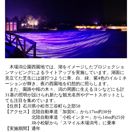
木場潟公園西園地では、湖をイメージしたプロジェクショ
ンマッピングによるライトアップを実施しています。湖面に
見立てた芝生には波打つように青、白、緑、紫4色のイルミネ
ーションが輝き、夜の西園地を幻想的に照らします。
また、園路や桜の木々、潟の周囲に生えるヨシなどにも計
31基の照明が設けられ新たな観光名所やデートスポットとし
ても注目を集めています。
【住所】石川県小松市三谷町ら之部58
【アクセス】北陸自動車道「加賀IC」から17㎞約30分
北陸自動車道「小松インター」から14㎞約25分
JR小松駅から「スマイル木場潟号」に乗車
【実施期間】通年