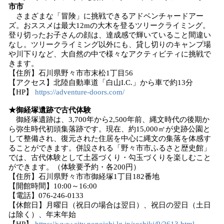
市市
さまざまな「冒険」に挑戦できるアドベンチャードアー
ズ。おススメは最大12mの大木を登るツリークライミング。
登り切ったお子さんの顔は、達成感で輝いていること間違い
なし。ツリークライミング以外にも、貸し切りのキャンプ場
や川下りなど、大自然の中で様々なアクティビティに挑戦で
きます。
【住所】石川県野々市市末松1丁目56
【アクセス】北陸自動車道「白山I.C.」から車で約13分
【HP】
https://adventure-doors.com/
★御経塚遺跡で古代体験
御経塚遺跡は、3,700年から2,500年前、縄文時代の後期か
ら弥生時代初頭集落跡です。現在、約15,000㎡が史跡公園と
して整備され、復元された住居を中心に縄文の集落を体感す
ることができます。併設される「野々市市ふるさと歴史館」
では、古代体験として土器づくり・勾玉づくりを楽しむこと
ができます。（体験要予約・各200円）
【住所】石川県野々市市御経塚1丁目182番地
【開館時間】10:00～16:00
【電話】076-246-0133
【休館日】月曜日（祝日の場合は翌日）、祝日の翌日（土日
は除く）、年末年始