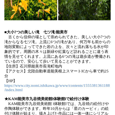
■大小7つの美しい滝 七ツ滝/能美市
古くから信仰の場として崇められてきた、美しい大小7つの
滝からなる七ツ滝。上流に6つの滝があり、何万年も前からの
地殻変動によってできた岩の上を、次々と流れ落ちる水が印
象的です。周囲の木々は新緑や紅葉など訪れるごとに違う表
情を見せてくれます。上流にある6つの滝は遊歩道が整備され
ているので、安心して歩いて見ることができます。
【住所】石川県能美市長滝町地内
【アクセス】北陸自動車道能美根上スマートICから車で約25
分
【HP】
https://www.city.nomi.ishikawa.jp/www/contents/1555381361188
/index.html
★KAM能美市九谷焼美術館l体験館lで絵付け体験
KAM能美市九谷焼美術館 l体験館lでは、九谷焼の絵付けや
作陶体験ができます。昨年10月からは「星のカービィ」の絵
付け体験が始まり、描き上げた作品には一体一体にシリアル