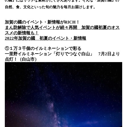
の國』にはリッチな素材がたくさんあります。そんな『加賀の國』の
み
自然、食、文化といった旬の魅力を毎月お届けします。
込
み
中
加賀の國のイベント・新情報がRICH！
で
まん防解除で人気イベントが続々再開 加賀の國初夏のオス
スメの新情報も！
す
2022年加賀の國 初夏のイベント・新情報
①１万３千個のイルミネーションで彩る
一里野イルミネーション「灯りでつなぐ白山」 7月2日より
点灯！（白山市）