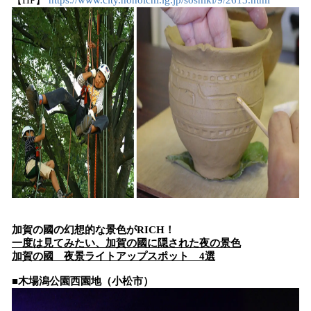
【HP】
https://www.city.nonoichi.lg.jp/soshiki/9/2613.html
加賀の國の幻想的な景色がRICH！
一度は見てみたい、加賀の國に隠された夜の景色
加賀の國 夜景ライトアップスポット 4選
■木場潟公園西園地（小松市）