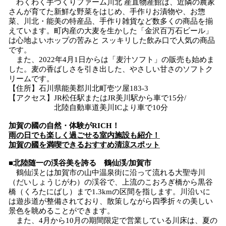
わくわく手づくりファーム川北 産直物産館は、近隣の農家
さんが育てた新鮮な野菜をはじめ、手作りお漬物や、お惣
菜、川北・能美の特産品、手作り雑貨など数多くの商品を揃
えています。町内産の大麦を生かした「金沢百万石ビール」
は心地よいホップの苦みと スッキリした飲み口で人気の商品
です。
また、2022年4月1日からは「麦汁ソフト」の販売も始めま
した。麦の香ばしさを引き出した、やさしい甘さのソフトク
リームです。
【住所】石川県能美郡川北町壱ツ屋183-3
【アクセス】JR松任駅またはJR美川駅から車で15分/
北陸自動車道美川ICより車で10分
加賀の國の自然・体験がRICH！
雨の日でも楽しく過ごせる室内施設も紹介！
加賀の國を満喫できるおすすめ清涼スポット
■北陸随一の渓谷美を誇る 鶴仙渓/加賀市
鶴仙渓とは加賀市の山中温泉街に沿って流れる大聖寺川
（だいしょうじがわ）の渓谷で、上流のこおろぎ橋から黒谷
橋（くろたにばし）まで1.3kmの区間を指します。川沿いに
は遊歩道が整備されており、散策しながら四季折々の美しい
景色を眺めることができます。
また、4月から10月の期間限定で営業している川床は、夏の