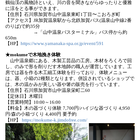
鶴仙渓の風物詩といえ、川の音を聞きながらゆったりと優雅
に涼をとる事ができます。
【住所】石川県加賀市山中温泉東町1丁目〜こおろぎ町
【アクセス】JR加賀温泉駅から北鉄加賀バス(温泉山中線2番
のりば)で約35分
→「山中温泉バスターミナル」バス停から約
650m
【HP】
https://www.yamanaka-spa.or.jp/event/591
★mokumeで木地挽き体験
山中温泉郷にある、木製工芸品の工房。木材をろくろで回
し、のみで形を削りだす木地師の職人が運営しています。工
房では器を作る木工細工体験を行っており、体験メニュー
は、器、小箱の2種類となります。併設されているショップで
は、木の温かみが美しい器や箸の販売を行っています。
【住所】石川県加賀市山中温泉栄町二60
【定休日】木曜日
【営業時間】10:00～16:00
【料金】木の器づくり体験 7,700円/ハイジな器づくり 4,950
円/森の小箱づくり 4,400円 要予約
【HP】
https://mokume-k.jimdofree.com/