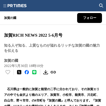
加賀の國
フォロー
加賀RICH NEWS 2022 5-6月号
知る人ぞ知る、上質なものが溢れるリッチな加賀の國の魅力
を伝える
加賀の國
2022年5月30日 18時10分
い
い
ね
！
石川県は一般的に加賀と能登の二手に分かれており、その加賀エリ
数
アの中でも金沢より南のエリア、加賀市、小松市、能美市、川北町、
を
白山市、野々市市、の6市町を『加賀の國』と呼んでおります。『加賀
読