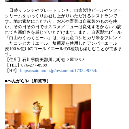
日替りランチやプレートランチ、自家製地ビールやソフト
クリームをゆっくりお召し上がりいただけるレストランで
す。地の素材にこだわり、お米や野菜は自家製のものを使
い、その日その日でオススメメニューは変化するからいつ訪
れても新鮮さを感じていただけます。また、自家製地ビール
「白山わくわくビール」は、地元産コシヒカリ米をブレンド
したコシヒカリエール、焙煎麦を使用したアンバーエール、
麦100％使用のゴールドエールの3種類も楽しむことができま
す。
【住所】石川県能美郡川北町壱ツ屋183-3
【TEL】076-277-8989
【HP】
https://satomono.jp/restaurant/17324/9354/
■べんがらや（加賀市）