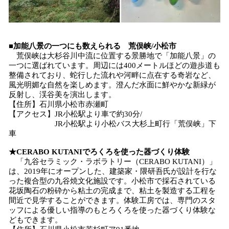
■加能八景の一つにも数えられる 荒俣峡/小松市
荒俣峡は大杉谷川中流に位置する景勝地で「加能八景」の
一つに選ばれています。周辺には400メートルほどの遊歩道も
整備されており、蛇行した流れや河畔に点在する奇岩など、
風光明媚な自然を楽しめます。澄んだ水面に鮮やかな新緑が
反射し、渓谷美を演出します。
【住所】石川県小松市赤瀬町
【アクセス】JR小松駅より車で約30分/
JR小松駅より小松バス大杉上町行「荒俣峡」下
車
★CERABO KUTANIでろくろを使った器づくり体験
「九谷セラミック・ラボラトリー（CERABO KUTANI）」
は、2019年にオープンした、建築家・隈研吾氏が設計を行な
った複合型の九谷焼文化施設です。小松市で採石されている
花坂陶石の粉砕から粘土の完成まで、粘土を製造する工程を
間近で見学することができます。体験工房では、専門のスタ
ッフによる優しい指導のもとろくろを使った器づくり体験な
どもできます。