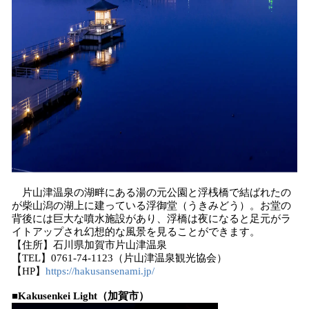
片山津温泉の湖畔にある湯の元公園と浮桟橋で結ばれたの
が柴山潟の湖上に建っている浮御堂（うきみどう）。お堂の
背後には巨大な噴水施設があり、浮橋は夜になると足元がラ
イトアップされ幻想的な風景を見ることができます。
【住所】石川県加賀市片山津温泉
【TEL】0761-74-1123（片山津温泉観光協会）
【HP】
https://hakusansenami.jp/
■Kakusenkei Light（加賀市）