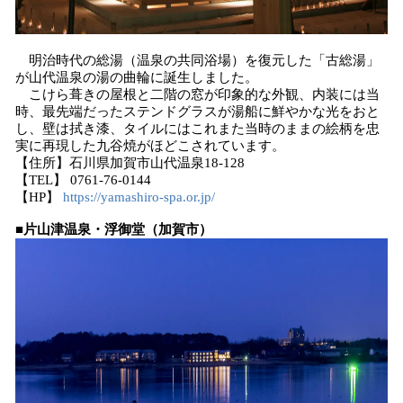
明治時代の総湯（温泉の共同浴場）を復元した「古総湯」
が山代温泉の湯の曲輪に誕生しました。
こけら葺きの屋根と二階の窓が印象的な外観、内装には当
時、最先端だったステンドグラスが湯船に鮮やかな光をおと
し、壁は拭き漆、タイルにはこれまた当時のままの絵柄を忠
実に再現した九谷焼がほどこされています。
【住所】石川県加賀市山代温泉18-128
【TEL】 0761-76-0144
【HP】
https://yamashiro-spa.or.jp/
■片山津温泉・浮御堂（加賀市）