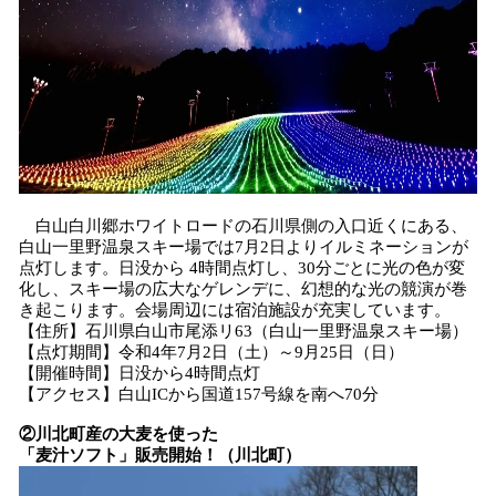
白山白川郷ホワイトロードの石川県側の入口近くにある、
白山一里野温泉スキー場では7月2日よりイルミネーションが
点灯します。日没から 4時間点灯し、30分ごとに光の色が変
化し、スキー場の広大なゲレンデに、幻想的な光の競演が巻
き起こります。会場周辺には宿泊施設が充実しています。
【住所】石川県白山市尾添リ63（白山一里野温泉スキー場）
【点灯期間】令和4年7月2日（土）～9月25日（日）
【開催時間】日没から4時間点灯
【アクセス】白山ICから国道157号線を南へ70分
②川北町産の大麦を使った
「麦汁ソフト」販売開始！（川北町）