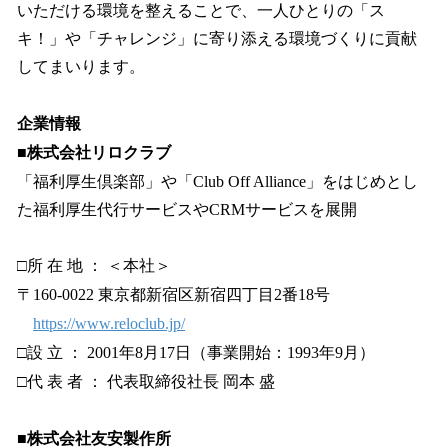
いただける環境を整えることで、一人ひとりの「ス
キ！」や「チャレンジ」に寄り添える環境づくりに貢献
してまいります。
企業情報
■株式会社リロクラブ
「福利厚生倶楽部」や「Club Off Alliance」をはじめとし
た福利厚生代行サービスやCRMサービスを展開
□所 在 地 ： ＜本社＞
〒160-0022 東京都新宿区新宿四丁目2番18号
https://www.reloclub.jp/
□設 立 ： 2001年8月17日（事業開始：1993年9月）
□代 表 者 ： 代表取締役社長 岡本 盛
■株式会社友安製作所