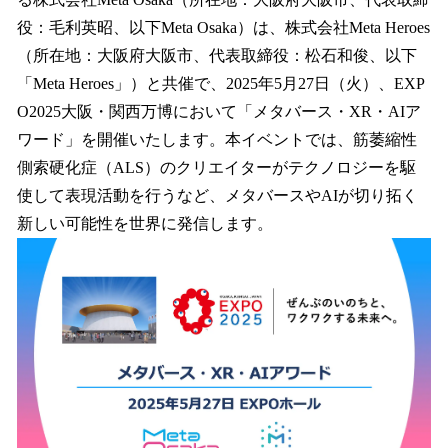
を
役：毛利英昭、以下Meta Osaka）は、株式会社Meta Heroes
読
み
（所在地：大阪府大阪市、代表取締役：松石和俊、以下
込
「Meta Heroes」）と共催で、2025年5月27日（火）、EXP
み
O2025大阪・関西万博において「メタバース・XR・AIア
中
で
ワード」を開催いたします。本イベントでは、筋萎縮性
す
側索硬化症（ALS）のクリエイターがテクノロジーを駆
使して表現活動を行うなど、メタバースやAIが切り拓く
新しい可能性を世界に発信します。