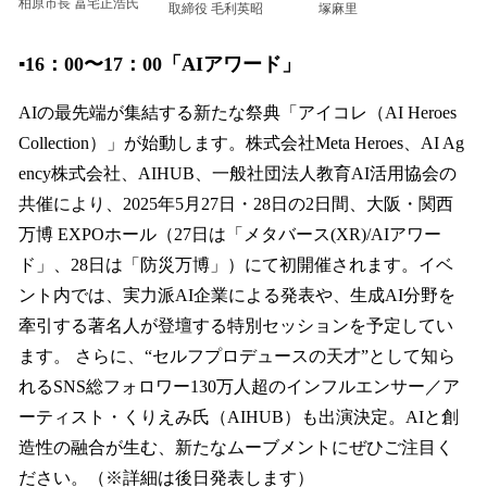
柏原市長 冨宅正浩氏
塚麻里
取締役 毛利英昭
▪️16：00〜17：00「AIアワード」
AIの最先端が集結する新たな祭典「アイコレ（AI Heroes
Collection）」が始動します。株式会社Meta Heroes、AI Ag
ency株式会社、AIHUB、一般社団法人教育AI活用協会の
共催により、2025年5月27日・28日の2日間、大阪・関西
万博 EXPOホール（27日は「メタバース(XR)/AIアワー
ド」、28日は「防災万博」）にて初開催されます。イベ
ント内では、実力派AI企業による発表や、生成AI分野を
牽引する著名人が登壇する特別セッションを予定してい
ます。 さらに、“セルフプロデュースの天才”として知ら
れるSNS総フォロワー130万人超のインフルエンサー／ア
ーティスト・くりえみ氏（AIHUB）も出演決定。AIと創
造性の融合が生む、新たなムーブメントにぜひご注目く
ださい。（※詳細は後日発表します）