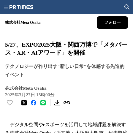
株式会社Meta Osaka
フォロー
5/27、EXPO2025大阪・関西万博で「メタバー
ス・XR・AIアワード」を開催
テクノロジーが作り出す"新しい日常"を体感する先進的
イベント
株式会社Meta Osaka
2025年3月27日 15時00分
い
い
ね
！
デジタル空間やeスポーツを活用して地域課題を解決す
数
る株式会社Meta Osaka（所在地：大阪府大阪市、代表取締