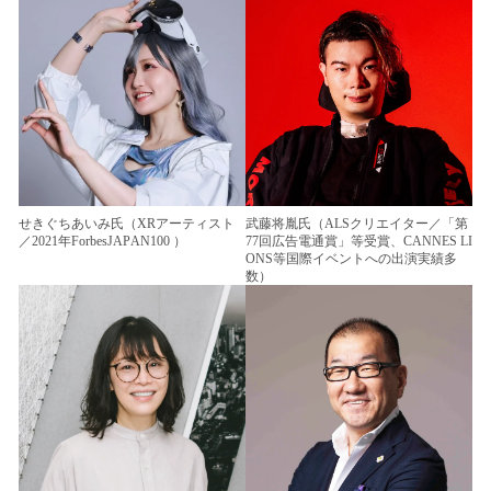
せきぐちあいみ氏（XRアーティスト
武藤将胤氏（ALSクリエイター／「第
／2021年ForbesJAPAN100 ）
77回広告電通賞」等受賞、CANNES LI
ONS等国際イベントへの出演実績多
数）