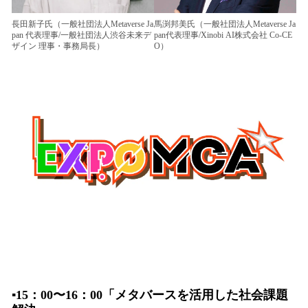
長田新子氏（一般社団法人Metaverse Ja
馬渕邦美氏（一般社団法人Metaverse Ja
pan 代表理事/一般社団法人渋谷未来デ
pan代表理事/Xinobi AI株式会社 Co-CE
ザイン 理事・事務局長）
O）
▪️15：00〜16：00「メタバースを活用した社会課題