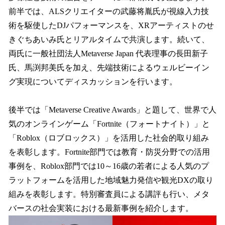
前半では、ALSクリエイターの武藤将胤氏が視線入力技
術を駆使したDJパフォーマンスを、XRアーティストのせ
きぐちあいみ氏とリアルタイムで共演します。続いて、
両氏に一般社団法人Metaverse Japan 代表理事の長田新子
氏、馬渕邦美氏を加え、先端技術によるウェルビーイン
グ実現についてディスカッションを行います。
後半では「Metaverse Creative Awards」と題して、世界で人
気のオンラインゲーム「Fortnite（フォートナイト）」と
「Roblox（ロブロックス）」を活用した社会的取り組み
を表彰します。Fortnite部門では教育・防災分野での活用
事例を、Roblox部門では10～16歳の若者による人気のプ
ラットフォームを活用した地域魅力発信や観光DXの取り
組みを表彰します。特別審査員による講評も行い、メタ
バースの社会実装における最新事例を紹介します。