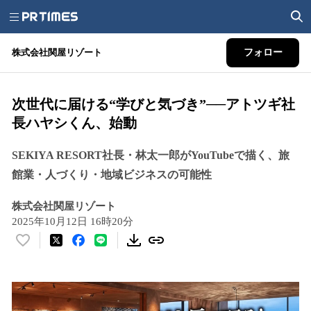
株式会社関屋リゾート
フォロー
次世代に届ける“学びと気づき”──アトツギ社
長ハヤシくん、始動
SEKIYA RESORT社長・林太一郎がYouTubeで描く、旅
館業・人づくり・地域ビジネスの可能性
株式会社関屋リゾート
2025年10月12日 16時20分
い
い
ね
！
数