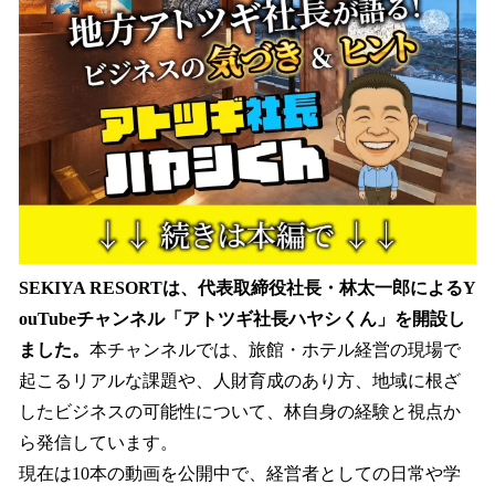
を
読
み
込
み
中
で
す
SEKIYA RESORTは、代表取締役社長・林太一郎によるY
ouTubeチャンネル「アトツギ社長ハヤシくん」を開設し
ました。
本チャンネルでは、旅館・ホテル経営の現場で
起こるリアルな課題や、人財育成のあり方、地域に根ざ
したビジネスの可能性について、林自身の経験と視点か
ら発信しています。
現在は10本の動画を公開中で、経営者としての日常や学