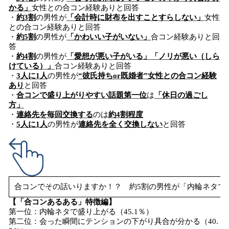
かる」
女性との合コン経験ありと回答
・
約3割
の男性が
「会計時に財布を出すことすらしない」
女性
との合コン経験ありと回答
・
約5割
の男性が
「かわいい子がいない」
合コン経験ありと回
答
・
約4割
の男性が
「愛想が悪い子がいる」「ノリが悪い（しら
けている）」
合コン経験ありと回答
・
3人に1人
の男性が
“彼氏持ちor既婚者”女性との合コン経験
あり
と回答
・
合コンで盛り上がりやすい話題第一位
は
「休日の過ごし
方」
・
連絡先を毎回交換する
のは
約4割程度
・
5人に1人
の男性が
連絡先を全く交換しない
と回答
合コンでその話いりますか！？ 約5割の男性が「内輪ネタで
【「合コンあるある」特徴編】
第一位：内輪ネタで盛り上がる（45.1％）
第二位：会った瞬間にテンションの下がり具合が分かる（40.