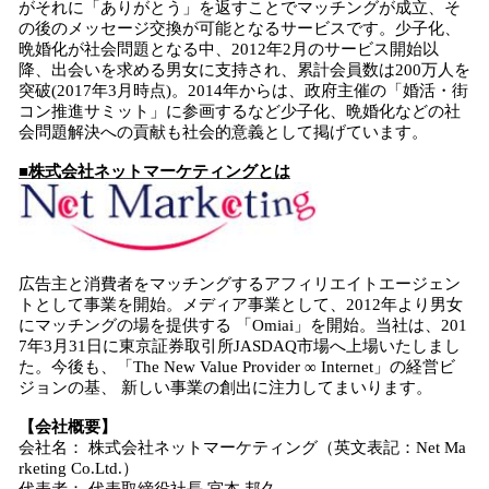
がそれに「ありがとう」を返すことでマッチングが成立、そ
の後のメッセージ交換が可能となるサービスです。少子化、
晩婚化が社会問題となる中、2012年2月のサービス開始以
降、出会いを求める男女に支持され、累計会員数は200万人を
突破(2017年3月時点)。2014年からは、政府主催の「婚活・街
コン推進サミット」に参画するなど少子化、晩婚化などの社
会問題解決への貢献も社会的意義として掲げています。
■株式会社ネットマーケティングとは
広告主と消費者をマッチングするアフィリエイトエージェン
トとして事業を開始。メディア事業として、2012年より男女
にマッチングの場を提供する 「Omiai」を開始。当社は、201
7年3月31日に東京証券取引所JASDAQ市場へ上場いたしまし
た。今後も、「The New Value Provider ∞ Internet」の経営ビ
ジョンの基、 新しい事業の創出に注力してまいります。
【会社概要】
会社名： 株式会社ネットマーケティング（英文表記：Net Ma
rketing Co.Ltd.）