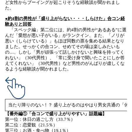
ど女性からブーイングが起こりそうな経験談が聞かれまし
た。
●約4割の男性が「盛り上がらない・・・しらけた」合コン経
験ありと回答
「スペック編」第二位には、約4割の男性が“あるある”に選
んだ「愛想が悪い子がいる」がランクイン、また、「ノリが
悪い（しらけている）」もほぼ同数の票を集める結果となり
ました。せっかくの合コン、せめてその場は楽しみたいも
の…、しかし「男が頑張って話しかけないと興味を持ってく
れない」（30代男性）、「常に受け身で聞いたことにしか答
えてくれない」（30代男性）など男性のがんばりが虚しくな
るような経験談が聞かれました。
当たり障りのない！？ 盛り上がるのはやはり男女共通の「休
【番外編①「合コンで盛り上がりやすい」話題編】
第一位：休日の過ごし方（33.7％）
第二位：恋愛観（21.5％）
第三位：お酒・食べ物（19.1％）