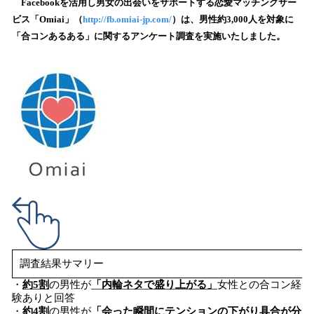
！
Facebookを活用し男女の出会いをサポートする恋愛マッチングサー
数
ビス「Omiai」（
http://fb.omiai-jp.com/
）は、男性約3,000人を対象に
を
「合コンあるある」に関するアンケート調査を実施いたしました。
読
み
込
み
中
で
す
調査結果サマリー
・
約5割
の男性が
「内輪ネタで盛り上がる」
女性との合コン経
験ありと回答
・
約4割
の男性が
「会った瞬間にテンションの下がり具合が分