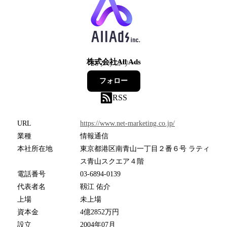
株式会社All Ads
28
フォロワー
フォロー
RSS
URL
https://www.net-marketing.co.jp/
業種
情報通信
本社所在地
東京都港区南青山一丁目２番６号 ラティ
ス青山スクエア４階
電話番号
03-6894-0139
代表者名
靱江 佑介
上場
未上場
資本金
4億2852万円
設立
2004年07月