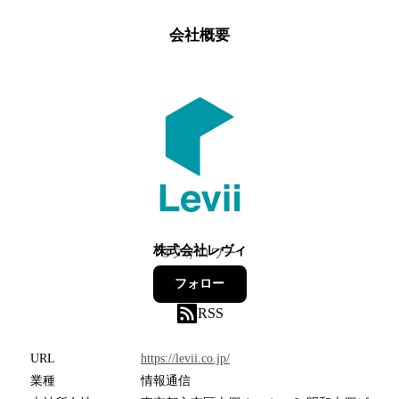
会社概要
株式会社レヴィ
3
フォロワー
フォロー
RSS
URL
https://levii.co.jp/
業種
情報通信