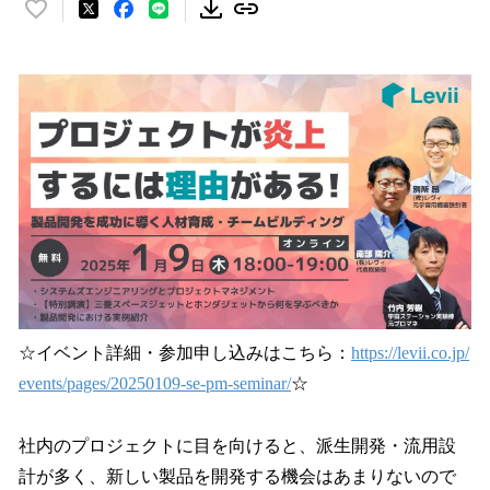
い
い
ね
！
数
を
読
み
込
み
中
で
す
☆イベント詳細・参加申し込みはこちら：
https://levii.co.jp/
events/pages/20250109-se-pm-seminar/
☆
社内のプロジェクトに目を向けると、派生開発・流用設
計が多く、新しい製品を開発する機会はあまりないので