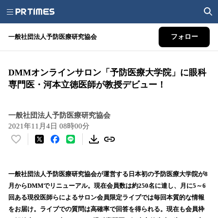
一般社団法人予防医療研究協会
フォロー
DMMオンラインサロン「予防医療大学院」に眼科
専門医・河本立徳医師が教授デビュー！
一般社団法人予防医療研究協会
2021年11月4日 08時00分
い
い
ね
！
一般社団法人予防医療研究協会が運営する日本初の予防医療大学院が8
数
月からDMMでリニューアル。現在会員数は約250名に達し、月に5～6
を
回ある現役医師らによるサロン会員限定ライブでは毎回本質的な情報
読
をお届け。ライブでの質問は高確率で回答を得られる。現在も会員枠
み