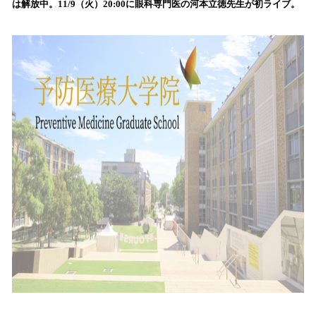
は解放中。11/9（火）20:00に眼科専門医の河本立徳先生が初ライブ。
込
み
中
で
す