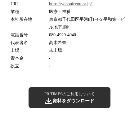
URL
https://yobouiryou.or.jp/
業種
医療・福祉
本社所在地
東京都千代田区平河町1-4-5 平和第一ビ
ル地下1階
電話番号
080-4929-4040
代表者名
髙木希奈
上場
未上場
資本金
-
設立
-
PR TIMESのご利用について
資料をダウンロード