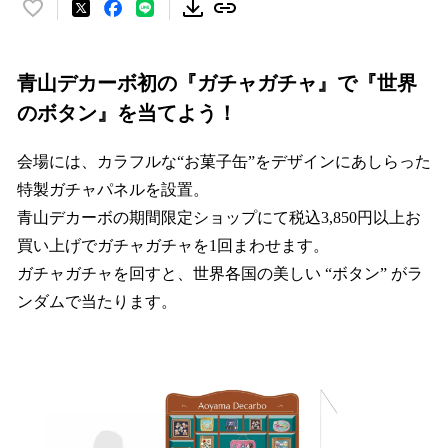
い
い
ね
！
青山デカーボ初の『ガチャガチャ』で『世界
数
のボタン』を当てよう！
を
読
会場には、カラフルな“お菓子缶”をデザインにあしらった
み
込
特製ガチャパネルを設置。
み
青山デカーボの期間限定ショップにて税込3,850円以上お
中
買い上げでガチャガチャを1回まわせます。
で
す
ガチャガチャを回すと、世界各国の美しい “ボタン” がラ
ンダムで当たります。