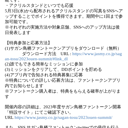
能です。
・アクリルスタンドといつでも応援
5月3日(水)から配布されるアクリルスタンドの写真をSNSへア
ップすることでポイントを獲得できます。期間中に1回まで参
加可能です。
※それぞれの実施方法や対象店舗、SNSへのアップ方法は後
日発表します
【特典参加と応募方法】
(1)サガン鳥栖ファントークンアプリをダウンロード（無料）
ダウンロード方法 URL :
https://www.jasmy.co.jp/sag
an-tosu/2023ouen-summit/#link_dl
(2)誰でもできる簡単なミッションに参加
(3)ミッションをクリアして、DDポイントを貯める
(4)アプリ内で告知される特典募集に応募
※特典についての詳しい応募方法は、ファントークンアプリ
内でお知らせします
※ファントークン購入者は、特典をもらえる確率が上がりま
す
開催内容の詳細は、2023年度サガン鳥栖ファントークン開幕
「特設サイト」にてご確認下さい。
URL
https://www.jasmy.co.jp/sagan-tosu/2023ouen-summit/
また、SNS サガン鳥栖ファントークンtwitterでの発信も行う