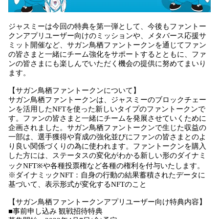
ジャスミーは今回の特典を第一弾として、今後もファントー
クンアプリユーザー向けのミッションや、メタバース応援サ
ミット開催など、サガン鳥栖ファントークンを通じてファン
の皆さまと一緒にチーム強化をサポートするとともに、ファ
ンの皆さまにも楽しんでいただく機会の提供に努めてまいり
ます。
【サガン鳥栖ファントークンについて】
サガン⿃栖ファントークンは、ジャスミーのブロックチェー
ンを活⽤したNFTを使った新しいタイプのファントークンで
す。ファンの皆さまと⼀緒にチームを発展させていくために
企画されました。サガン⿃栖ファントークンで生じた収益の
⼀部は、選⼿獲得や育成の強化並びにファンの皆さまとのよ
り良い関係づくりの為に使われます。ファントークンを購⼊
した⽅には、ステータスの変化がわかる新しい形のダイナミ
ックNFT※や各種投票権など各種の権利を付与いたします。
※ダイナミックNFT：自身の行動の結果蓄積されたデータに
基づいて、表示形式が変化するNFTのこと
【サガン鳥栖ファントークンアプリユーザー向け特典内容】
■事前申し込み 観戦招待特典