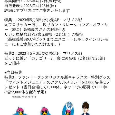
募集開始：2023年4月7日(金)予定
当選発表：2023年4月23日(日)
詳細はアプリ内にてご案内いたします
特典1：2023年5月3日(水) 横浜F・マリノス戦
元プロサッカー選手、現サガン・リレーションズ・オフィサ
ー（SRO）高橋義希さんの解説付き
サガン鳥栖観戦VIP席 2組様（2名1組）ご招待
（高橋義希SROがピッチまでエスコートしキックインセレモ
ニーにもご参加いただけます。）
特典2：2023年5月3日(水) 横浜F・マリノス戦
ピッチに近い「カテゴリー2」席に50名様（2名1組で25組）
をご招待
■当日特典
特典3：ファントークンオリジナル新キャラクター特別グッズ
「ウィントスジュニア」のアクリルスタンドを2,000名様にプ
レゼント（当日会場にて1,000体、ネットでの応募で1,000体
の計2,000体を配布予定）