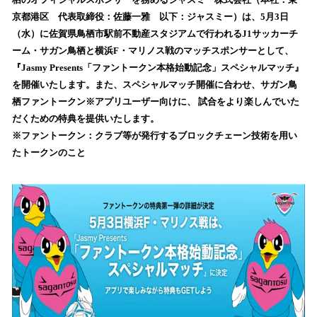
を
京都港区 代表取締役：佐藤一雅 以下：ジャスミー）は、5月3日
読
（水）に佐賀県鳥栖市駅前不動産スタジアムで行われるJ1サッカーチ
み
ーム・サガン鳥栖と横浜F・マリノス戦のマッチスポンサーとして、
込
『Jasmy Presents「ファントークン本格始動記念」スペシャルマッチ』
み
を開催いたします。また、スペシャルマッチ開催に合わせ、サガン鳥
中
で
栖ファントークン※アプリユーザー向けに、 試合をより楽しんでいた
す
だくための特典を提供いたします。
※ファントークン：クラブ等が発行するブロックチェーン技術を用い
たトークンのこと