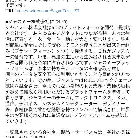
予定です。
URL
https://twitter.com/SaganTosu_FT
■ジャスミー株式会社について
ジャスミー株式会社はIoTのプラットフォームを開発・提供す
る会社です。あらゆるモノがネットにつながる時、人々の生
活に密着する「衣・食・住・動」が大きく変わります。誰も
が簡単に安全にそして安心してモノを使うことが出来る仕組
み（プラットフォーム）をつくり提供する、これがジャスミ
ーの使命です。いま、私達の生活から生み出される大事なデ
ータは限られた企業に占有されがちです。ジャスミープラッ
トフォームは、本来の持ち主にデータの主権を取り戻し、
個々のデータを安全安心に利用いただくことを目的のひとつ
としています。その為、ジャスミーはIoTにブロックチェーン
技術を融合させ、今までにない発想のもと業界・業種の垣根
を越えて幅広く利用いただけるプラットフォームを準備して
参ります。ジャスミーのチームはエレクトロニクス、メカ、
通信、デバイス、システムインテグレーター、デザイナー
等、多種多様で豊かな経験を持つメンバーで構成され、世界
中のお客様それぞれに最適なIoT プラットフォームを提供し
ていきます。
・記載されている会社名、製品・サービス名は、各社の登録