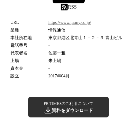
RSS
URL
https://www.jasmy.co.jp/
業種
情報通信
本社所在地
東京都港区北青山１－２－３ 青山ビル
電話番号
-
代表者名
佐藤一雅
上場
未上場
資本金
-
設立
2017年04月
PR TIMESのご利用について
資料をダウンロード