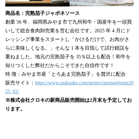
商品名：完熟茄子ジャポネソース
創業 56 年、福岡県みやま市で九州和牛・国産牛を一頭買
いして総合食肉卸売業を営む会社です。2025 年 4 月にド
レッシング事業をスタートし「かけるだけで、お肉がさ
らに美味しくなる。」そんな 1 本を目指して試行錯誤を
重ねました。地元の完熟茄子を 35％以上も配合！和牛を
知りつくした弊社だからこそできた自信作です！
特 徴：みやま市産「とろあま完熟茄子」を贅沢に配合
販売サイト：
https://www.makuake.com/project/atotsugijump20
25_02/
※株式会社クロキの新商品販売開始は2月末を予定してお
ります。