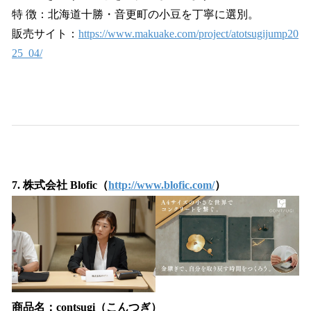
特 徴：北海道十勝・音更町の小豆を丁寧に選別。
販売サイト：
https://www.makuake.com/project/atotsugijump20
25_04/
7. 株式会社 Blofic（
http://www.blofic.com/
）
商品名：contsugi（こんつぎ）