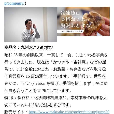
p/company/
）
商品名：九州おこわむすび
昭和 36 年の創業以来、一貫して「食」にまつわる事業を
行ってきました。現在は「かつきや・吉祥庵」などの屋
号で、九州全般におこわ・お惣菜・お弁当などを取り扱
う直営店を 16 店舗運営しています。”手間暇で、世界を
豊かに。”という vision を掲げ、手間を惜しまず丁寧に食
と向き合うことを大切にしています。
特 徴：保存料・化学調味料無添加。素材本来の風味を大
切にていねいに結んだおむすびです。
販売サイト：
https://www.makuake.com/project/atotsugijump20