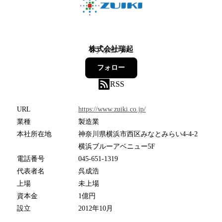
株式会社瑞起
6
フォロワー
フォロー
RSS
URL
https://www.zuiki.co.jp/
業種
製造業
本社所在地
神奈川県横浜市西区みなとみらい4-4-2
横浜ブルーアベニュー5F
電話番号
045-651-1319
代表者名
呉成浩
上場
未上場
資本金
1億円
設立
2012年10月