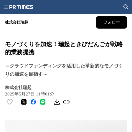
株式会社瑞起
フォロー
モノづくりを加速！瑞起ときびだんごが戦略
的業務提携
～クラウドファンディングを活用した革新的なモノづく
りの加速を目指す～
株式会社瑞起
2025年5月27日 11時01分
い
い
ね
！
数