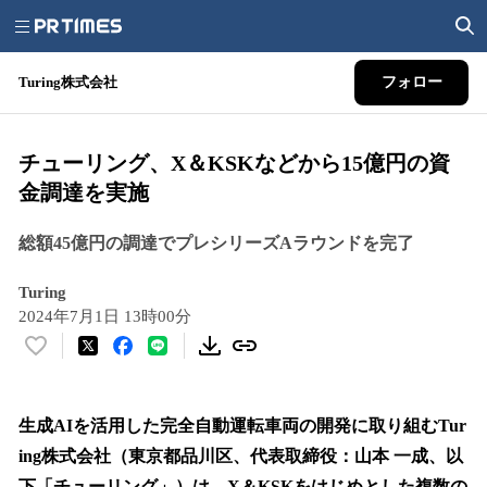
Turing株式会社
フォロー
チューリング、X＆KSKなどから15億円の資
金調達を実施
総額45億円の調達でプレシリーズAラウンドを完了
Turing
2024年7月1日 13時00分
い
い
ね
！
生成AIを活用した完全自動運転車両の開発に取り組むTur
数
ing株式会社（東京都品川区、代表取締役：山本 一成、以
を
下「チューリング」）は、X＆KSKをはじめとした複数の