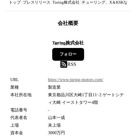
トップ
プレスリリース
Turing株式会社
チューリング、X＆KSKなどか
会社概要
Turing株式会社
47
フォロワー
フォロー
RSS
URL
https://www.turing-motors.com/
業種
製造業
本社所在地
東京都品川区大崎1丁目11−2 ゲートシテ
ィ大崎 イーストタワー4階
電話番号
-
代表者名
山本一成
上場
未上場
資本金
3000万円