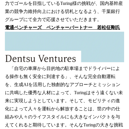
力でゴールを目指しているTuring様の挑戦が、国内基幹産
業の競争力維持向上における切札となるよう、千葉銀行
グループにて全力で応援させていただきます。
電通ベンチャーズ ベンチャーパートナー 若松征剛氏
「自宅の車庫から目的地の駐車場までドライバーによ
る操作も無く安全に到達する」、そんな完全自動運転
を、生成AIを活用した独創的なアプローチとミッション
に共鳴した優秀な人材によって、Turingはそう遠くない未
来に実現しようとしています。そして、モビリティの進
化によって人々を運転から解放することは、世の中の仕
組みや人々のライフスタイルにも大きなインパクトを与
えてくれると期待しています。そんなTuringの大きな挑戦