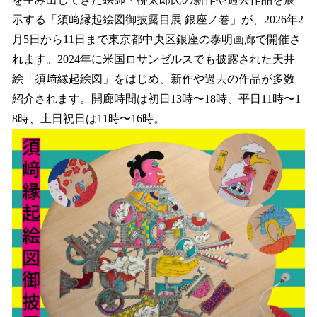
を
示する「須﨑縁起絵図御披露目展 銀座ノ巻」が、2026年2
読
み
月5日から11日まで東京都中央区銀座の泰明画廊で開催さ
込
れます。2024年に米国ロサンゼルスでも披露された天井
み
絵「須﨑縁起絵図」をはじめ、新作や過去の作品が多数
中
で
紹介されます。開廊時間は初日13時〜18時、平日11時〜1
す
8時、土日祝日は11時〜16時。