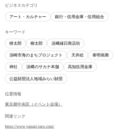
ビジネスカテゴリ
アート・カルチャー
銀行・信用金庫・信用組合
キーワード
桺太郎
柳太郎
須﨑縁日商店街
須崎市海のまちプロジェクト
天井絵
泰明画廊
神社
須﨑のサカナ本舗
高知信用金庫
公益財団法人地域みらい財団
位置情報
東京都
中央区
（
イベント会場
）
関連リンク
https://www.yanagi-taro.com/