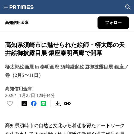
高知信用金庫
フォロー
高知県須崎市に魅せられた絵師・桺太郎の天
井絵御披露目展 銀座泰明画廊で開幕
桺太郎絵画展 in 泰明画廊 須﨑縁起絵図御披露目展 銀座ノ
巻（2月5〜11日）
高知信用金庫
2026年1月27日 12時44分
い
い
ね
！
高知県須崎市の自然と文化から着想を得たアートワーク
数
を生み出してきた絵師・桺太郎氏の新作や過去作品を展