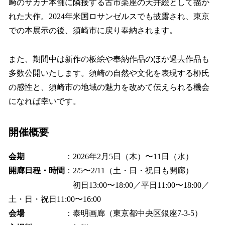
﨑のサカナ本舗に隣接する古市楽座の天井絵として描か
れた大作。2024年米国ロサンゼルスでも披露され、東京
での本展示の後、須崎市に戻り奉納されます。
また、期間中は新作の板絵や奉納作品のほか過去作品も
多数公開いたします。須崎の自然や文化を表現する桺氏
の感性と、須崎市の地域の魅力を改めて伝えられる機会
になれば幸いです。
開催概要
会期
：2026年2月5日（木）〜11日（水）
開廊日程・時間
：2/5〜2/11（土・日・祝日も開廊）
初日13:00〜18:00／平日11:00〜18:00／
土・日・祝日11:00〜16:00
会場
：泰明画廊（東京都中央区銀座7-3-5）