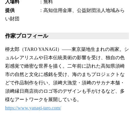
入場料
：無料
提供
：高知信用金庫、公益財団法人地域みら
い財団
作家プロフィール
桺太郎（TARO YANAGI）――東京築地生まれの画家。シ
ュルレアリスムや日本伝統美術の影響を受け、独自の色
彩感覚で緻密な世界を描く。二年前に訪れた高知県須崎
市の自然と文化に感銘を受け、海のまちプロジェクトな
どで作品制作を行い、須﨑大漁堂・須﨑のサカナ本舗・
須﨑縁日商店街のロゴ等のデザインも手がけるなど、多
様なアートワークを展開している。
https://www.yanagi-taro.com/