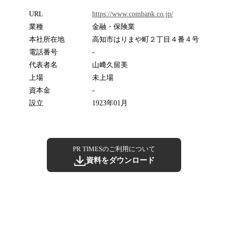
URL
https://www.combank.co.jp/
業種
金融・保険業
本社所在地
高知市はりまや町２丁目４番４号
電話番号
-
代表者名
山﨑久留美
上場
未上場
資本金
-
設立
1923年01月
PR TIMESのご利用について
資料をダウンロード