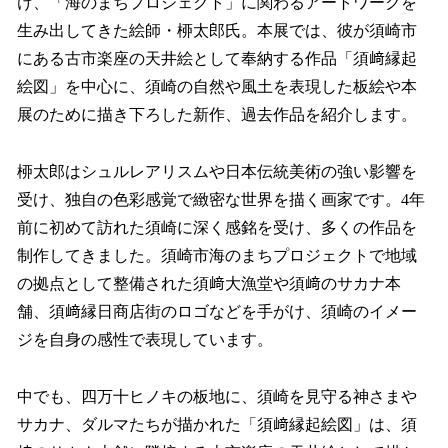
け、「海のまちプロジェクト」に関わるアートワークを
生み出してきた絵師・桺太郎氏。本展では、彼が須崎市
にある古市楽座の天井絵として奉納する作品「須﨑縁起
絵図」を中心に、須崎の自然や風土を表現した板絵や本
展のために描き下ろした新作、過去作品を紹介します。
桺太郎はシュルレアリスムや日本伝統美術の強い影響を
受け、独自の色彩感覚で緻密な世界を描く画家です。4年
前に初めて訪れた須崎に深く感銘を受け、多くの作品を
制作してきました。須崎市海のまちプロジェクトで地域
の拠点として整備された須﨑大漁堂や須﨑のサカナ本
舗、須﨑縁日商店街のロゴなどを手がけ、須崎のイメー
ジを自身の感性で表現しています。
中でも、四万十ヒノキの板地に、須崎を見守る神さまや
サカナ、ダルマたちが描かれた「須﨑縁起絵図」は、須