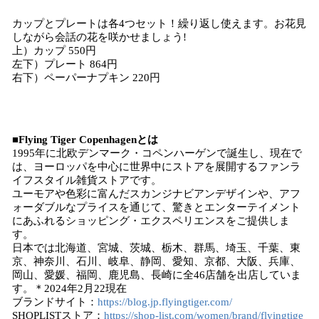
カップとプレートは各4つセット！繰り返し使えます。お花見
しながら会話の花を咲かせましょう!
上）カップ 550円
左下）プレート 864円
右下）ペーパーナプキン 220円
■Flying Tiger Copenhagenとは
1995年に北欧デンマーク・コペンハーゲンで誕生し、現在で
は、ヨーロッパを中心に世界中にストアを展開するファンラ
イフスタイル雑貨ストアです。
ユーモアや色彩に富んだスカンジナビアンデザインや、アフ
ォーダブルなプライスを通じて、驚きとエンターテイメント
にあふれるショッピング・エクスペリエンスをご提供しま
す。
日本では北海道、宮城、茨城、栃木、群馬、埼玉、千葉、東
京、神奈川、石川、岐阜、静岡、愛知、京都、大阪、兵庫、
岡山、愛媛、福岡、鹿児島、長崎に全46店舗を出店していま
す。＊2024年2月22現在
ブランドサイト：
https://blog.jp.flyingtiger.com/
SHOPLISTストア：
https://shop-list.com/women/brand/flyingtige