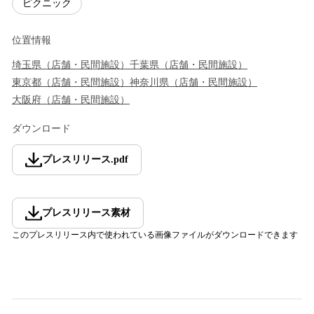
ピクニック
位置情報
埼玉県
（
店舗・民間施設
）
千葉県
（
店舗・民間施設
）
東京都
（
店舗・民間施設
）
神奈川県
（
店舗・民間施設
）
大阪府
（
店舗・民間施設
）
ダウンロード
プレスリリース
.
pdf
プレスリリース素材
このプレスリリース内で使われている画像ファイルがダウンロードできます