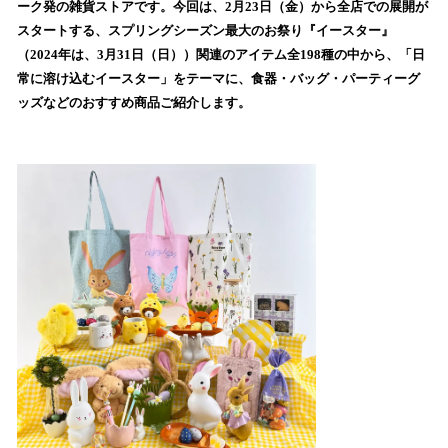
ーク発の雑貨ストアです。今回は、2月23日（金）から全店での展開が
み
スタートする、スプリングシーズン最大のお祭り『イースター』
込
（2024年は、3月31日（日））関連のアイテム全198種の中から、「日
み
常に溶け込むイースター」をテーマに、食器・バッグ・パーティーグ
中
で
ッズなどのおすすめ商品ご紹介します。
す