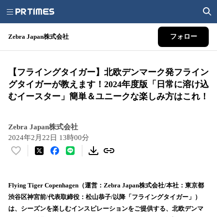
Zebra Japan株式会社
フォロー
【フライングタイガー】北欧デンマーク発フライン
グタイガーが教えます！2024年度版「日常に溶け込
むイースター」簡単＆ユニークな楽しみ方はこれ！
Zebra Japan株式会社
2024年2月22日 13時00分
い
い
ね
！
Flying Tiger Copenhagen（運営：Zebra Japan株式会社/本社：東京都
数
渋谷区神宮前/代表取締役：松山恭子/以降「フライングタイガー」）
を
は、シーズンを楽しむインスピレーションをご提供する、北欧デンマ
読