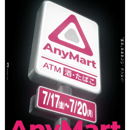
数
を
読
み
込
み
中
で
す