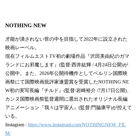
NOTHING NEW
才能が潰されない世の中を目指して2022年に設立された
映画レーベル。
現在フィルムエストTV初の劇場作品『沢田美由紀のガマ
ランドにお邪魔します』(監督:西井紘輝 / 4月24日公開)が
公開中。また、2026年公開待機作としてベルリン国際映
画祭にて国際映画批評家連盟賞を受賞したNOTHING NE
W初の実写長編『チルド』(監督:岩崎裕介 /7月17日公開)、
カンヌ国際映画祭監督週間に選出されたオリジナル長編
アニメーション『我々は宇宙人』(監督:門脇康平)が控えて
いる。
Instagram :
https://www.instagram.com/NOTHINGNEW_FIL
M/