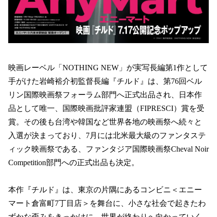
映画レーベル「NOTHING NEW」が実写長編第1作として
手がけた岩崎裕介初監督長編『チルド』は、第76回ベル
リン国際映画祭フォーラム部門へ正式出品され、日本作
品として唯一、国際映画批評家連盟（FIPRESCI）賞を受
賞。その後も台湾や韓国など世界各地の映画祭へ続々と
入選が決まっており、7月には北米最大級のファンタステ
ィック映画祭である、ファンタジア国際映画祭Cheval Noir
Competition部門への正式出品も決定。
本作『チルド』は、東京の片隅にあるコンビニ＜エニー
マート倉富町7丁目店＞を舞台に、小さな社会で起きたわ
ずかな歪みをきっかけに、世界が終わりへ向かっていく