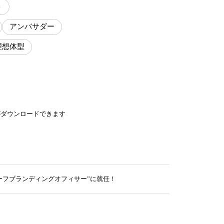
ト
アンバサダー
理想体型
がダウンロードできます
ーフブランディングオフィサー”に就任！