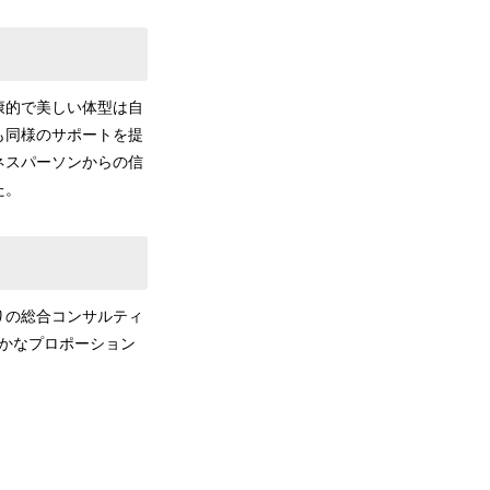
康的で美しい体型は自
も同様のサポートを提
ネスパーソンからの信
た。
りの総合コンサルティ
やかなプロポーション
。