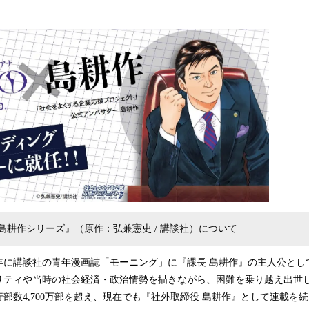
込
み
中
で
す
島耕作シリーズ』（原作：弘兼憲史 / 講談社）について
3年に講談社の青年漫画誌「モーニング」に『課長 島耕作』の主人公と
リティや当時の社会経済・政治情勢を描きながら、困難を乗り越え出世
部数4,700万部を超え、現在でも『社外取締役 島耕作』として連載を