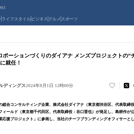
ES
ン
ライフスタイル
ビジネス
グルメ
スポーツ
ロポーションづくりのダイアナ メンズプロジェクトの”
”に就任！
ホールディングス
2024年8月1日 12時00分
い
い
ね
の総合コンサルティング企業、株式会社ダイアナ（東京都渋谷区、代表取締
！
フィールド（東京都千代田区、代表取締役：谷口晋也）が発足し、島耕作が
数
業応援プロジェクト」に参画し、当社のチーフブランディングオフィサーと
を
読
み