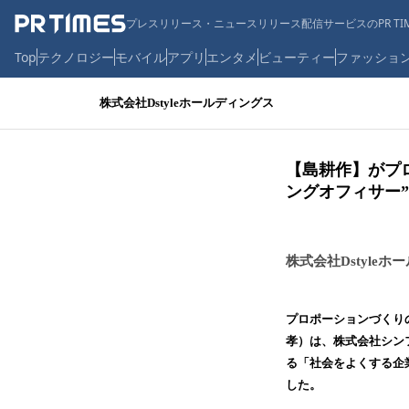
プレスリリース・ニュースリリース配信サービスのPR TIM
Top
テクノロジー
モバイル
アプリ
エンタメ
ビューティー
ファッショ
株式会社Dstyleホールディングス
【島耕作】がプ
ングオフィサー
株式会社Dstyle
プロポーションづくり
孝）は、株式会社シン
る「社会をよくする企
した。