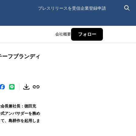
プレスリリースを受信
企業登録申請
会社概要
フォロー
チーフブランディ
役会長兼社長：徳田充
公式アンバサダーを務め
して、島耕作を起用しま