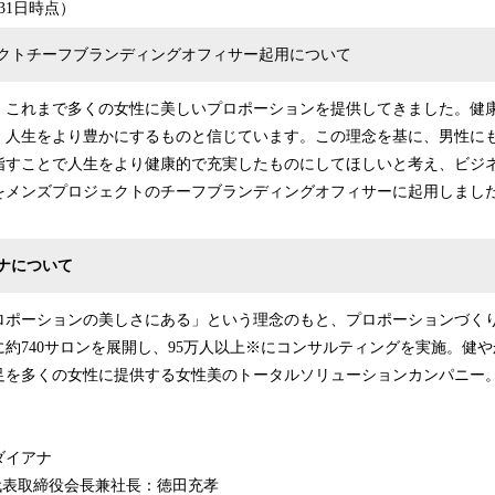
月31日時点）
クトチーフブランディングオフィサー起用について
、これまで多くの女性に美しいプロポーションを提供してきました。健
、人生をより豊かにするものと信じています。この理念を基に、男性に
指すことで人生をより健康的で充実したものにしてほしいと考え、ビジ
をメンズプロジェクトのチーフブランディングオフィサーに起用しまし
ナについて
ロポーションの美しさにある」という理念のもと、プロポーションづく
約740サロンを展開し、95万人以上※にコンサルティングを実施。健
足を多くの女性に提供する女性美のトータルソリューションカンパニー
)
ダイアナ
p.代表 代表取締役会長兼社長：徳田充孝