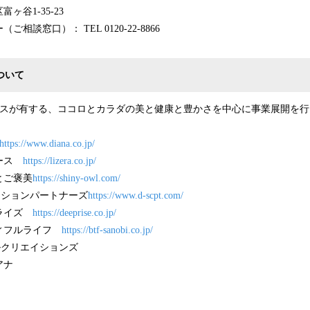
ヶ谷1-35-23
相談窓口）： TEL 0120-22-8866
.について
ィングスが有する、ココロとカラダの美と健康と豊かさを中心に事業展開を
https://www.diana.co.jp/
ュース
https://lizera.co.jp/
とご褒美
https://shiny-owl.com/
ッションパートナーズ
https://www.d-scpt.com/
プライズ
https://deeprise.co.jp/
ィフルライフ
https://btf-sanobi.co.jp/
ルクリエイションズ
アナ