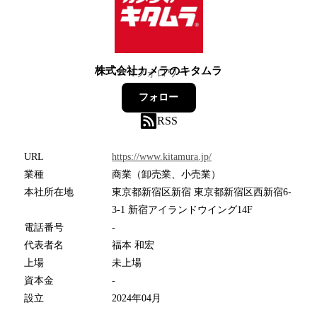
株式会社カメラのキタムラ
4
フォロワー
フォロー
RSS
URL
https://www.kitamura.jp/
業種
商業（卸売業、小売業）
本社所在地
東京都新宿区新宿 東京都新宿区西新宿6-
3-1 新宿アイランドウイング14F
電話番号
-
代表者名
福本 和宏
上場
未上場
資本金
-
設立
2024年04月