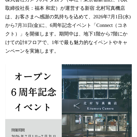
数
取締役社長：福本 和宏）が運営する新宿 北村写真機店
を
は、お客さまへ感謝の気持ちを込めて、2026年7月1日(水)
読
み
から7月31日(金)に、6周年記念イベント「Connect（コネ
込
クト）」を開催します。期間中は、地下1階から7階にか
み
けての計8フロアで、1年で最も魅力的なイベントやキャ
中
で
ンペーンを実施します。
す