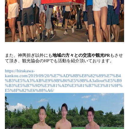
また、神輿担ぎ以外にも
地域の方々との交流や観光PR
もさせ
て頂き、観光協会のHPでも活動を紹介頂いております。
https://hirakawa-
kankou.com/2019/09/20/%E7%AD%8B%E8%82%89%E7%B4
%B3%E5%A3%AB%E9%9B%86%E5%9B%A3allout%E5%B9
%B3%E5%B7%9D%E3%81%AD%E3%81%B7%E3%81%9F%
E5%8F%82%E6%88%A6/