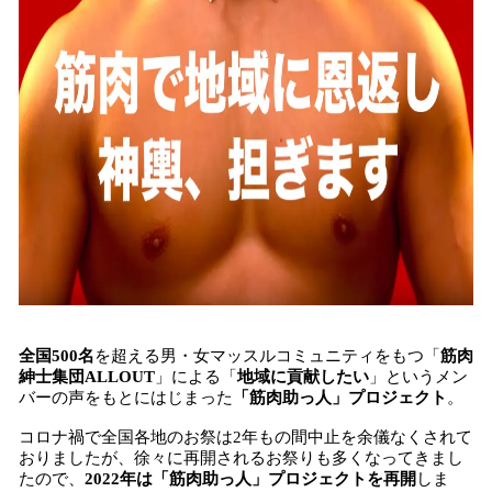
読
み
込
み
中
で
す
全国500名
を超える男・女マッスルコミュニティをもつ「
筋肉
紳士集団ALLOUT
」による「
地域に貢献したい
」というメン
バーの声をもとにはじまった
「筋肉助っ人」プロジェクト
。
コロナ禍で全国各地のお祭は2年もの間中止を余儀なくされて
おりましたが、徐々に再開されるお祭りも多くなってきまし
たので、
2022年は「筋肉助っ人」プロジェクトを再開
しま