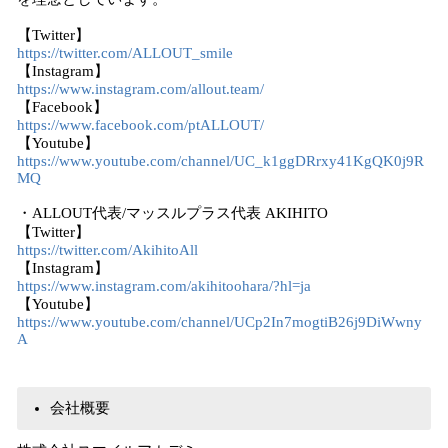
【Twitter】
https://twitter.com/ALLOUT_smile
【Instagram】
https://www.instagram.com/allout.team/
【Facebook】
https://www.facebook.com/ptALLOUT/
【Youtube】
https://www.youtube.com/channel/UC_k1ggDRrxy41KgQK0j9R
MQ
・ALLOUT代表/マッスルプラス代表 AKIHITO
【Twitter】
https://twitter.com/AkihitoAll
【Instagram】
https://www.instagram.com/akihitoohara/?hl=ja
【Youtube】
https://www.youtube.com/channel/UCp2In7mogtiB26j9DiWwny
A
会社概要