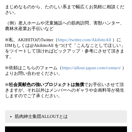
まじめなものから、たのしい系まで幅広くお気軽に相談くだ
さい。
（例）老人ホームや児童施設への筋肉訪問、害獣ハンター、
農林水産業お手伝いなど
※私、AKIHITOのTwitter（
https://twitter.com/AkihitoAll
）に
DMもしくは@AkihitoAll をつけて「こんなことしてほしい」
をツイートして頂ければピックアップ・参考にさせて頂きま
す。
※依頼はこちらのフォーム（
https://allout-japan.com/contact/
）
よりお問い合わせください。
※
社会貢献色の強いプロジェクトは無償
でお手伝いさせて頂
きますが、それ以外はメンバーへのギャラや企画料等が発生
しますのでご了承ください。
筋肉紳士集団ALLOUTとは