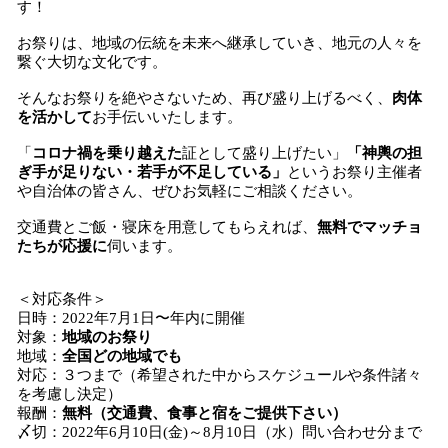
す！
お祭りは、地域の伝統を未来へ継承していき、地元の人々を
繋ぐ大切な文化です。
そんなお祭りを絶やさないため、再び盛り上げるべく、
肉体
を活かして
お手伝いいたします。
「
コロナ禍を乗り越えた
証として盛り上げたい」
「神輿の担
ぎ手が足りない・若手が不足している」
というお祭り主催者
や自治体の皆さん、ぜひお気軽にご相談ください。
交通費とご飯・寝床を用意してもらえれば、
無料でマッチョ
たちが応援に
伺います。
＜対応条件＞
日時：2022年7月1日〜年内に開催
対象：
地域のお祭り
地域：
全国どの地域でも
対応：３つまで（希望された中からスケジュールや条件諸々
を考慮し決定）
報酬：
無料（交通費、食事と宿をご提供下さい）
〆切：2022年6月10日(金)～8月10日（水）問い合わせ分まで