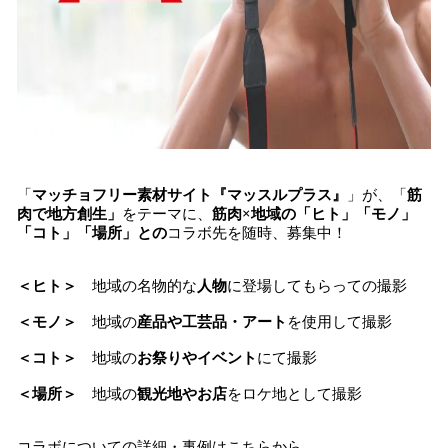
「
マッチョフリー素材サイト『マッスルプラス』
」が、「
筋
肉で地方創生」
をテーマに、
筋肉×地域の「ヒト」「モノ」
「コト」「場所」との
コラボ先を随時、募集中！
＜ヒト＞
地域の名物的な
人物
に登場してもらっての撮影
＜モノ＞
地域の
産品や工芸品・アート
を使用して撮影
＜コト＞
地域の
お祭りやイベント
にて撮影
＜場所＞
地域の
観光地やお店
をロケ地として撮影
コラボについての詳細・事例はこちらから