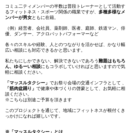
コミュ二ティメンバーの半数は普段トレーナーとして活動す
るフィットネス・スポーツ関係の職業ですが、
多種多様なメ
ンバーが男女
ともに在籍。
（例）経営者、会社員、薬剤師、医者、庭師、鉄道マン、俳
優、ダンサー、アクロバットパフォーマーなど
各々のスキルや経験、人とのつながりを活かせば、かなり幅
広い相談にも対応できるかと思います。
私たちにしかできない、解決できないであろう
難題はもちろ
ん、ゆるーい相談
にもコラボしていければと思いますので気
軽に相談ください。
「マッスルタクシー」
でお祭り会場の交通インフラとして 、
「筋肉盆踊り」
で健康や体づくりの啓蒙として、お気軽に相
談ください。
※こちらは別途ご予算を頂きます
このプロジェクトを通じて、地域にフィットネスが根付くき
っかけになれば嬉しいです。
※「マッスルタクシー」とは