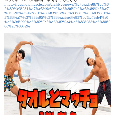
https://freephotomuscle.com/archives/news/%e7%ad%8b%e8%8
2%89%e3%81%a7%e5%9c%b0%e6%96%b9%e5%89%b5%e7
%94%9f%ef%bc%81%e3%83%9e%e3%83%83%e3%83%81%e
3%83%a7%e3%83%95%e3%83%aa%e3%83%bc%e7%b4%a0
%e6%9d%90%e3%82%b5%e3%82%a4%e3%83%88%e3%80%
8c%e3%83%9e