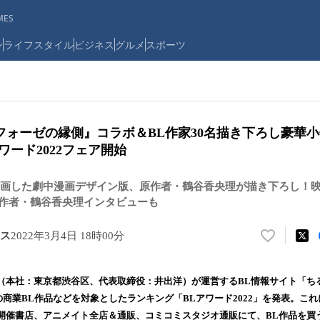
ES
ン
ライフスタイル
ビジネス
グルメ
スポーツ
フォーゼの縁側』コラボ＆BL作家30名描き下ろし豪華
ワード2022フェア開始
画した劇中漫画デザイン版、原作者・鶴谷香央理が描き下ろし！
原作者・鶴谷香央理インタビューも
ス
2022年3月4日 18時00分
い
い
ね
本社：東京都渋谷区、代表取締役：井出洋）が運営するBL情報サイト「ちるち
！
行の商業BL作品などを対象としたランキング「BLアワード2022」を発表。こ
数
開催書店、アニメイト全店＆通販、コミコミスタジオ通販にて、BL作品を買
を