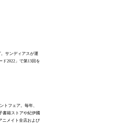
グ。サンディアスが運
ド2022」で第13回を
ゼントフェア。毎年、
子書籍ストアや紀伊國
店、アニメイト全店および