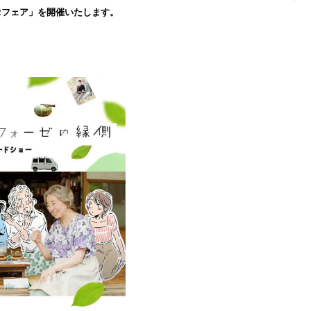
読
22フェア」を開催いたします。
み
込
み
中
で
す