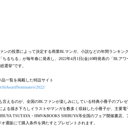
ファンの投票によって決定する商業BLマンガ、小説などの年間ランキン
ちるちる」が毎年春に発表し、2022年4月1日(金)10時発表の「BLアワー
“総選挙”です。
ト作品一覧を掲載した特設サイト
net/blAwardNominate/e/2022/
とも言えるのが、全国のBLファンが楽しみにしている特典小冊子のプレ
家による描き下ろしイラストやマンガを数多く収録した小冊子が、主要電
BUYA TSUTAYA・HMV&BOOKS SHIBUYA等全国のフェア開催書
ジオ通販にて購入条件を満たすとプレゼントされます。