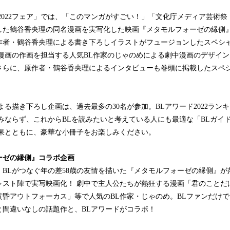
2022フェア」では、「このマンガがすごい！」「文化庁メディア芸術祭
した鶴谷香央理の同名漫画を実写化した映画『メタモルフォーゼの縁側
作者・鶴谷香央理による書き下ろしイラストがフュージョンしたスペシ
漫画の作画を担当する人気BL作家のじゃのめによる劇中漫画のデザイン
さらに、原作者・鶴谷香央理によるインタビューも巻頭に掲載したスペ
よる描き下ろし企画は、過去最多の30名が参加。BLアワード2022ラン
みならず、これからBLを読みたいと考えている人にも最適な「BLガイ
結果とともに、豪華な小冊子をお楽しみください。
ーゼの縁側』コラボ企画
、BLがつなぐ年の差58歳の友情を描いた『メタモルフォーゼの縁側』が
ャスト陣で実写映画化！ 劇中で主人公たちが熱狂する漫画「君のことだ
黄昏アウトフォーカス」等で人気のBL作家・じゃのめ。BLファンだけ
と間違いなしの話題作と、BLアワードがコラボ！