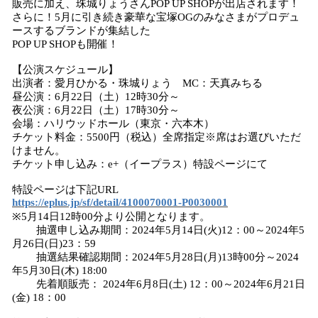
販売に加え、珠城りょうさんPOP UP SHOPが出店されます！
さらに！5月に引き続き豪華な宝塚OGのみなさまがプロデュ
ースするブランドが集結した
POP UP SHOPも開催！
【公演スケジュール】
出演者：愛月ひかる・珠城りょう MC：天真みちる
昼公演：6月22日（土）12時30分～
夜公演：6月22日（土）17時30分～
会場：ハリウッドホール（東京・六本木）
チケット料金：5500円（税込）全席指定※席はお選びいただ
けません。
チケット申し込み：e+（イープラス）特設ページにて
特設ページは下記URL
https://eplus.jp/sf/detail/4100070001-P0030001
※5月14日12時00分より公開となります。
抽選申し込み期間：2024年5月14日(火)12：00～2024年5
月26日(日)23：59
抽選結果確認期間：2024年5月28日(月)13時00分～2024
年5月30日(木) 18:00
先着順販売： 2024年6月8日(土) 12：00～2024年6月21日
(金) 18：00