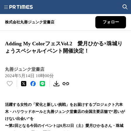
株式会社丸善ジュンク堂書店
フォロー
Adding My ColorフェスVol.2 愛月ひかる×珠城り
ょうスペシャルイベント開催決定！
丸善ジュンク堂書店
2024年5月14日 10時00分
い
い
ね
！
活躍する女性の「変化と新しい挑戦」をお届けするプロジェクト六本
数
木・ハリウッドホールと丸善ジュンク堂書店の全国主要店舗で“思いが
を
けない出会い”を
読
〜第2回となる今回のイベントは6月22日（土）愛月ひかるさん・珠城
み