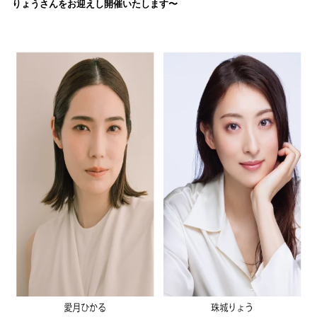
りょうさんをお迎えし開催いたします〜
込
み
中
で
す