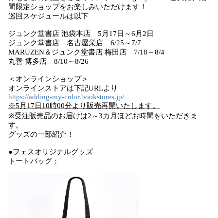
間限定ショップをお楽しみいただけます！
巡回スケジュールは以下
ジュンク堂書店 池袋本店 5月17日～6月2日
ジュンク堂書店 名古屋栄店 6/25～7/7
MARUZEN＆ジュンク堂書店 梅田店 7/18～8/4
丸善 博多店 8/10～8/26
＜オンラインショップ＞
オンラインストアは下記URLより
https://adding-my-color.bookstores.jp/
※5月17日10時00分より販売再開いたします。
※受注販売品のお届けは2～3カ月ほどお時間をいただきま
す。
グッズの一部紹介！
●フェスオリジナルグッズ
トートバッグ：