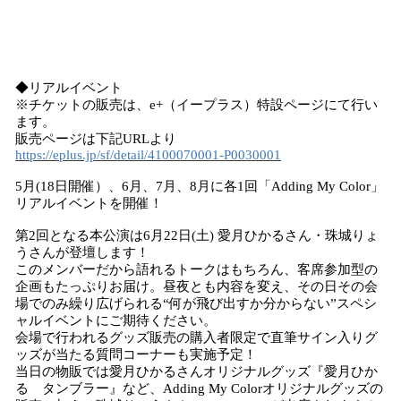
◆リアルイベント
※チケットの販売は、e+（イープラス）特設ページにて行い
ます。
販売ページは下記URLより
https://eplus.jp/sf/detail/4100070001-P0030001
5月(18日開催）、6月、7月、8月に各1回「Adding My Color」
リアルイベントを開催！
第2回となる本公演は6月22日(土) 愛月ひかるさん・珠城りょ
うさんが登壇します！
このメンバーだから語れるトークはもちろん、客席参加型の
企画もたっぷりお届け。昼夜とも内容を変え、その日その会
場でのみ繰り広げられる“何が飛び出すか分からない”スペシ
ャルイベントにご期待ください。
会場で行われるグッズ販売の購入者限定で直筆サイン入りグ
ッズが当たる質問コーナーも実施予定！
当日の物販では愛月ひかるさんオリジナルグッズ『愛月ひか
る タンブラー』など、Adding My Colorオリジナルグッズの