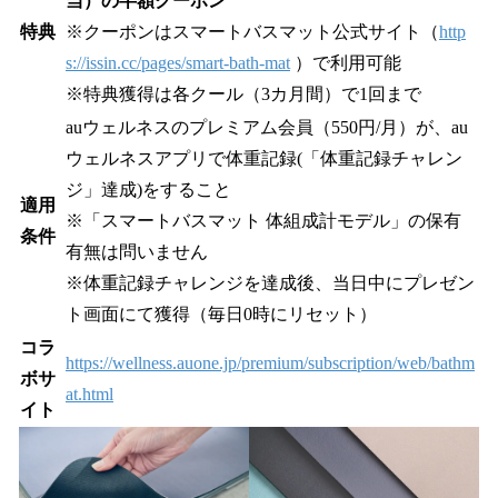
当）の半額クーポン
特典
※クーポンはスマートバスマット公式サイト（
http
s://issin.cc/pages/smart-bath-mat
）で利用可能
※特典獲得は各クール（3カ月間）で1回まで
auウェルネスのプレミアム会員（550円/月）が、au
ウェルネスアプリで体重記録(「体重記録チャレン
ジ」達成)をすること
適用
※「スマートバスマット 体組成計モデル」の保有
条件
有無は問いません
※体重記録チャレンジを達成後、当日中にプレゼン
ト画面にて獲得（毎日0時にリセット）
コラ
https://wellness.auone.jp/premium/subscription/web/bathm
ボサ
at.html
イト