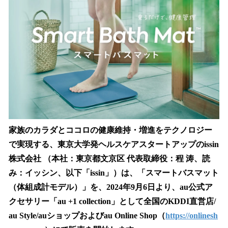
を
読
み
込
み
中
で
す
家族のカラダとココロの健康維持・増進をテクノロジー
で実現する、東京大学発ヘルスケアスタートアップのissin
株式会社 （本社：東京都文京区 代表取締役：程 涛、読
み：イッシン、以下「issin」）は、「スマートバスマット
（体組成計モデル）」を、2024年9月6日より、au公式ア
クセサリー「au +1 collection」として全国のKDDI直営店/
au Style/auショップおよびau Online Shop（
https://onlinesh