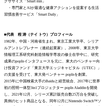
クササイズ「Smart min」
・専門家とAIが最適な健康アクションを提案する生活
習慣改善サービス「Smart Daily」
■代表 程 涛（テイ トウ）プロフィール
1982年、中国・河南省生まれ。東京工業大学卒。シリア
ルアントレプレナー（連続起業家）。2008年、東京大学
情報理工系研究科創造情報学専攻の修士在学中に、研究
成果のpopInインタフェースを元に、東大のベンチャー向
け投資ファンド「東京大学エッジキャピタル（UTEC）」
の支援を受けて、東大発ベンチャー popInを創業。
2015年に中国検索大手のBaiduと経営統合、2017年に世界
初の照明一体型3in1プロジェクター popIn Aladdinを開発
し、2021年12月、シリーズ累計販売台数25万台を突破し
異例のヒット商品となる。同年12月にNintendo Switch™ソ