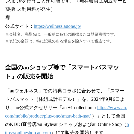
ン服
済を行うことが可能です。（無料会員は別途サービ
薬指
ス利用料が発生）
導
公式サイト：
https://wellness.auone.jp/
※会社名、商品名は、一般的に各社の商標または登録商標です。
※表記の金額は、特に記載のある場合を除きすべて税込です。
全国のauショップ等で「スマートバスマッ
ト」の販売を開始
「auウェルネス」での特典コラボに合わせて、「スマー
トバスマット（体組成計モデル）」を、2024年9月6日よ
り、au公式アクセサリー「au +1 collection（
https://www.au.
com/mobile/product/plus-one/smart-bath-mat/
）」として全国
のKDDI直営店/au Style/auショップおよびau Online Shop（
h
ttps://onlineshop.au.com
）にて販売を開始します。