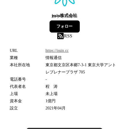
issin株式会社
29
フォロワー
フォロー
RSS
URL
https://issin.cc
業種
情報通信
本社所在地
東京都文京区本郷7-3-1 東京大学アント
レプレナープラザ 705
電話番号
-
代表者名
程 涛
上場
未上場
資本金
1億円
設立
2021年04月