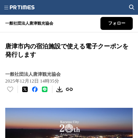
一般社団法人唐津観光協会
フォロー
唐津市内の宿泊施設で使える電子クーポンを
発行します
一般社団法人唐津観光協会
2025年12月12日 14時35分
い
い
ね
！
数
を
読
み